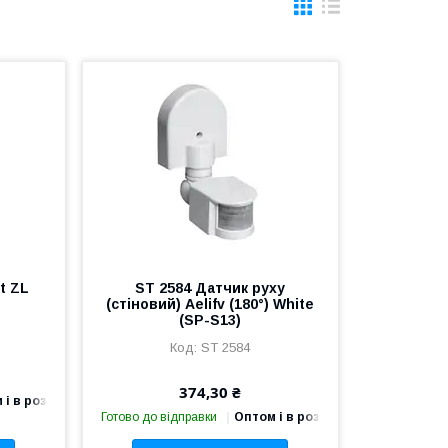
t ZL
ST 2584 Датчик руху
(стіновий) Aelifv (180°) White
(SP-S13)
ST 2584
374,30 ₴
 і в роздріб
Готово до відправки
Оптом і в роздріб