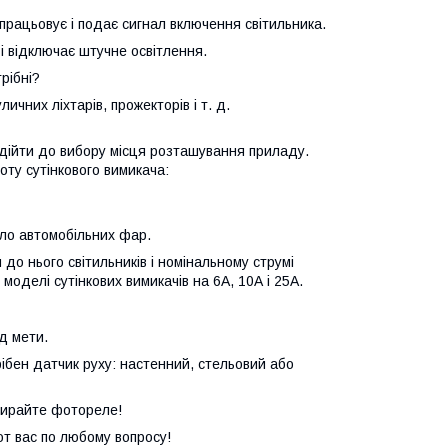
спрацьовує і подає сигнал включення світильника.
і і відключає штучне освітлення.
рібні?
ичних ліхтарів, прожекторів і т. д.
підійти до вибору місця розташування приладу.
оту сутінкового вимикача:
тло автомобільних фар.
о нього світильників і номінальному струмі
моделі сутінкових вимикачів на 6А, 10А і 25А.
д мети.
ібен датчик руху: настенний, стельовий або
бирайте фотореле!
 вас по любому вопросу!