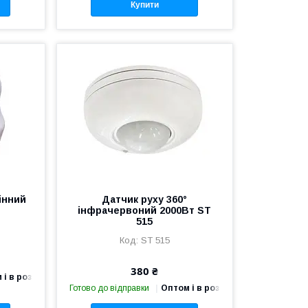
Купити
інний
Датчик руху 360°
інфрачервоний 2000Вт ST
515
ST 515
380 ₴
 і в роздріб
Готово до відправки
Оптом і в роздріб