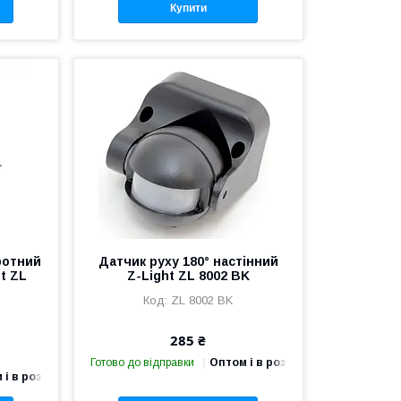
Купити
ротний
Датчик руху 180° настінний
t ZL
Z-Light ZL 8002 BK
ZL 8002 BK
285 ₴
Готово до відправки
Оптом і в роздріб
 і в роздріб