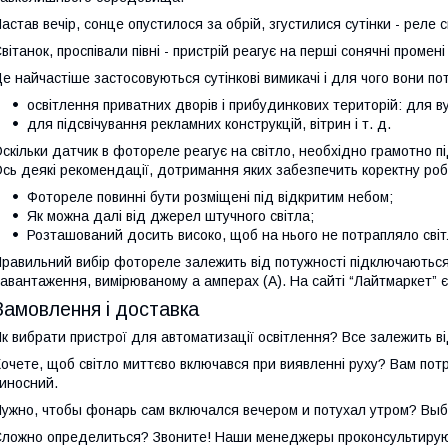
астав вечір, сонце опустилося за обрій, згустилися сутінки - реле 
вітанок, проспівали півні - пристрій реагує на перші сонячні промен
е найчастіше застосовуються сутінкові вимикачі і для чого вони пот
освітлення приватних дворів і прибудинкових територій: для вул
для підсвічування рекламних конструкцій, вітрин і т. д.
скільки датчик в фотореле реагує на світло, необхідно грамотно 
сь деякі рекомендації, дотримання яких забезпечить коректну роб
Фотореле повинні бути розміщені під відкритим небом;
Як можна далі від джерел штучного світла;
Розташований досить високо, щоб на нього не потрапляло сві
равильний вибір фотореле залежить від потужності підключаються д
авантаження, вимірюваному а амперах (А). На сайті “Лайтмаркет” є 
Замовлення і доставка
к вибрати пристрої для автоматизації освітлення? Все залежить ві
очете, щоб світло миттєво включався при виявленні руху? Вам потр
иносний.
ужно, чтобы фонарь сам включался вечером и потухал утром? Вы
ложно определиться? Звоните! Наши менеджеры проконсультируют