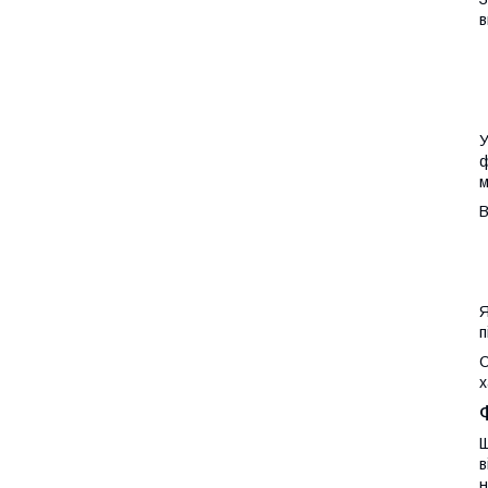
в
У
ф
м
В
Я
п
С
х
Щ
в
н