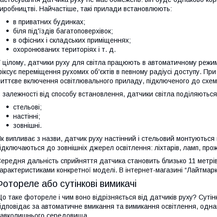
иробництві. Найчастіше, такі прилади встановлюють:
в приватних будинках;
біля під'їздів багатоповерхівок;
в офісних і складських приміщеннях;
охоронюваних територіях і т. д.
 цілому, датчики руху для світла працюють в автоматичному режим
іксує переміщення рухомих об'єктів в певному радіусі доступу. Пр
иттєве включення освітлювального приладу, підключеного до схем
 залежності від способу встановлення, датчики світла поділяються
стельові;
настінні;
зовнішні.
к випливає з назви, датчик руху настінний і стельовий монтуються 
ідключаються до зовнішніх джерел освітлення: ліхтарів, ламп, проже
ередня дальність сприйняття датчика становить близько 11 метрі
арактеристиками конкретної моделі. В інтернет-магазині “Лайтмарке
Фотореле або сутінкові вимикачі
о таке фотореле і чим воно відрізняється від датчиків руху? Суті
ідповідає за автоматичне вмикання та вимикання освітлення, однак 
авколишнього середовища.