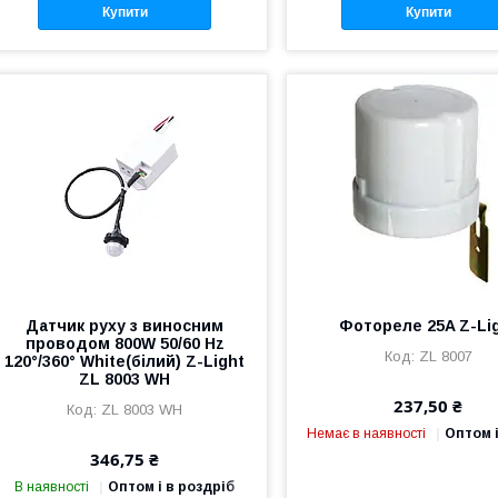
Купити
Купити
Датчик руху з виносним
Фотореле 25A Z-Li
проводом 800W 50/60 Hz
ZL 8007
120°/360° White(білий) Z-Light
ZL 8003 WH
237,50 ₴
ZL 8003 WH
Немає в наявності
Оптом і
346,75 ₴
В наявності
Оптом і в роздріб