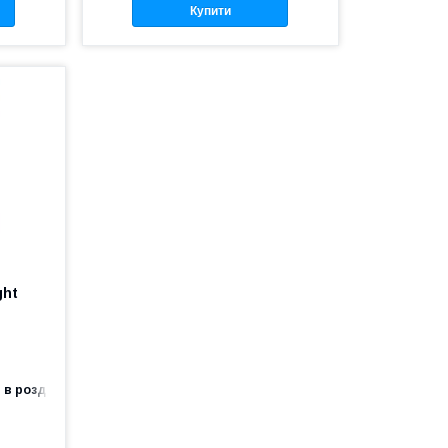
Купити
ght
 в роздріб