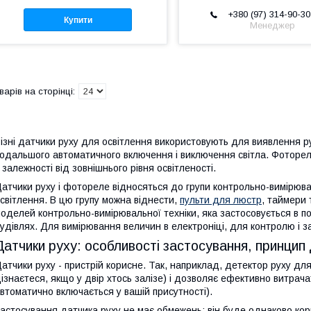
+380 (97) 314-90-30
Купити
Менеджер
ізні датчики руху для освітлення використовують для виявлення рух
одальшого автоматичного включення і виключення світла. Фоторел
 залежності від зовнішнього рівня освітленості.
атчики руху і фотореле відносяться до групи контрольно-вимірюва
світлення. В цю групу можна віднести,
пульти для люстр
, таймери 
оделей контрольно-вимірювальної техніки, яка застосовується в по
удівлях. Для вимірювання величин в електроніці, для контролю і за
Датчики руху: особливості застосування, принцип 
атчики руху - пристрій корисне. Так, наприклад, детектор руху дл
ізнаєтеся, якщо у двір хтось залізе) і дозволяє ефективно витрача
втоматично включається у вашій присутності).
астосування датчика руху не має обмежень: він буде однаково кори