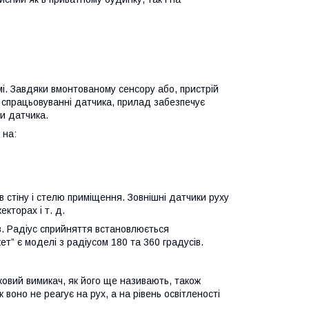
і. Завдяки вмонтованому сенсору або, пристрій
и спрацьовуванні датчика, прилад забезпечує
и датчика.
 на:
в стіну і стелю приміщення. Зовнішні датчики руху
кторах і т. д.
в. Радіус сприйняття встановлюється
т” є моделі з радіусом 180 та 360 градусів.
нковий вимикач, як його ще називають, також
воно не реагує на рух, а на рівень освітленості