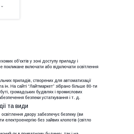
омих об'єктів у зоні доступу приладу і
е покликане включати або відключати освітлення
льних приладів, створених для автоматизації
та ін. На сайті “Лайтмаркет” зібрано більше 80-ти
буті, громадських будівлях і промислових
безпечення безпеки устаткування і т. д.
дії та види
я освітлення двору забезпечує безпеку (ви
ти електроенергію без зайвих клопотів (світло
сний як в приватному будинку, так і на