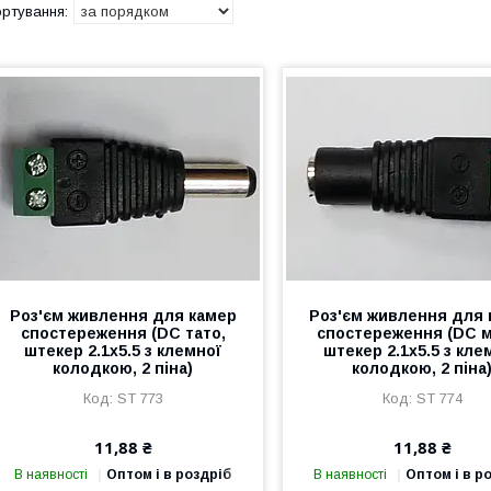
Роз'єм живлення для камер
Роз'єм живлення для 
спостереження (DC тато,
спостереження (DC м
штекер 2.1х5.5 з клемної
штекер 2.1х5.5 з кле
колодкою, 2 піна)
колодкою, 2 піна
ST 773
ST 774
11,88 ₴
11,88 ₴
В наявності
Оптом і в роздріб
В наявності
Оптом і в р