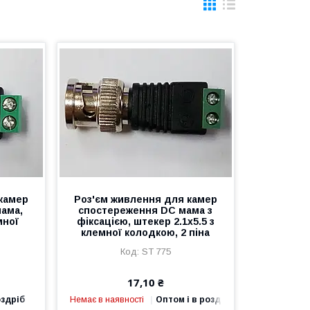
камер
Роз'єм живлення для камер
ама,
спостереження DC мама з
мної
фіксацією, штекер 2.1х5.5 з
)
клемної колодкою, 2 піна
ST 775
17,10 ₴
оздріб
Немає в наявності
Оптом і в роздріб