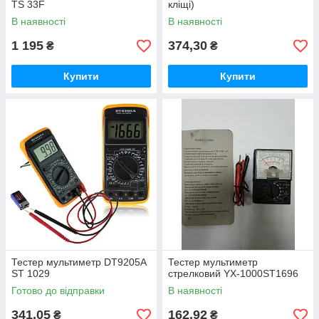
TS 33F
кліщі)
В наявності
В наявності
1 195
374,30
₴
₴
Купити
Купити
Тестер мультиметр DT9205A
Тестер мультиметр
ST 1029
стрелковий YX-1000ST1696
Готово до відправки
В наявності
341,05
162,92
₴
₴