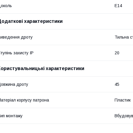
околь
E14
Додаткові характеристики
иведення дроту
Тильна с
тупінь захисту IP
20
Користувальницькі характеристики
овжина дроту
45
атеріал корпусу патрона
Пластик
ип монтажу
Вбудову