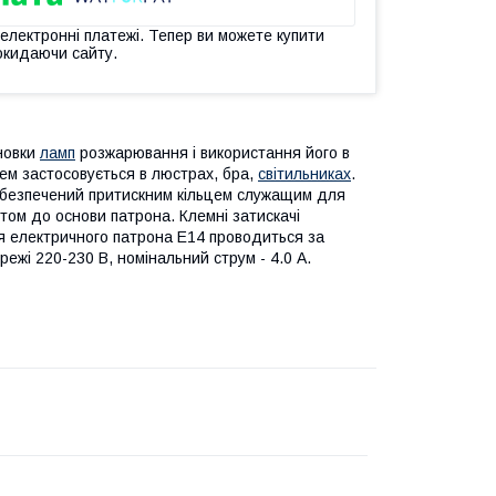
 електронні платежі. Тепер ви можете купити
окидаючи сайту.
новки
ламп
розжарювання і використання його в
цем застосовується в люстрах, бра,
світильниках
.
забезпечений притискним кільцем служащим для
том до основи патрона. Клемні затискачі
ня електричного патрона Е14 проводиться за
ежі 220-230 В, номінальний струм - 4.0 А.