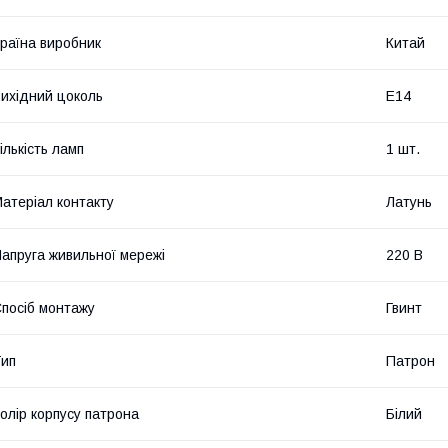
раїна виробник
Китай
ихідний цоколь
Е14
ількість ламп
1 шт.
атеріал контакту
Латунь
апруга живильної мережі
220 В
посіб монтажу
Гвинт
ип
Патрон
олір корпусу патрона
Білий