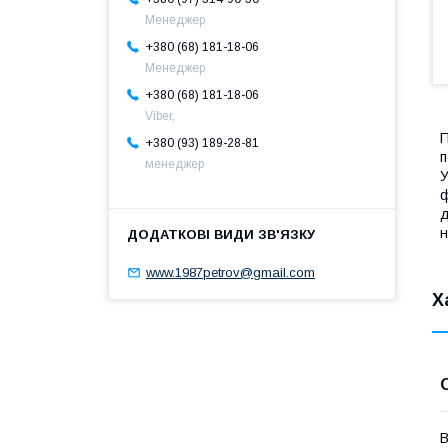
Менеджер
+380 (68) 181-18-06
Менеджер
+380 (68) 181-18-06
Viber,
П
+380 (93) 189-28-81
п
менеджер
У
ф
д
н
www.1987petrov@gmail.com
Х
В