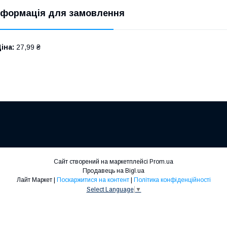
нформація для замовлення
іна:
27,99 ₴
Сайт створений на маркетплейсі
Prom.ua
Продавець на Bigl.ua
Лайт Маркет |
Поскаржитися на контент
|
Політика конфіденційності
Select Language
▼