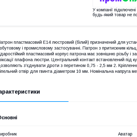
У компанії підключені
будь-який товар не п
атрон пластмасовий Е14 люстровий (білий) призначений для уста
обутовому і промисловому застосуванні. Патрон з притискним кіль
даростійкий пластмасовий корпус патрона має зовнішню різьбу і 
іксації плафона люстри. Центральний контакт встановлений під ку
озволяють з'єднувати дроти з перетином 0,75 - 2,5 мм 2. Кріплен
іпельний отвір для гвинта діаметром 10 мм. Номінальна напруга мер
арактеристики
Основні
иробник
Аватар