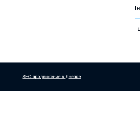
І
Ц
SEO продвижение в Днепре