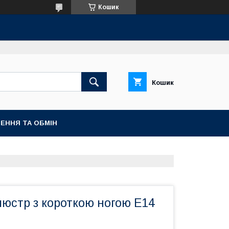
Кошик
Кошик
ЕННЯ ТА ОБМІН
люстр з короткою ногою Е14