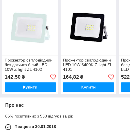
Прожектор світлодіодний
Прожектор світлодіодний
Прож
без датчика білий LED
LED 10W 6400K Z-light ZL
без 
10W Z-light ZL 4102
4101
LED 
412
142,50
164,82
522
₴
₴
Купити
Купити
Про нас
86% позитивних з 550 відгуків за рік
Працює з 30.01.2018