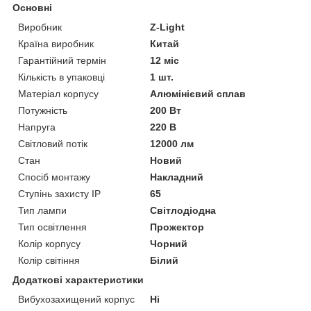
Основні
Виробник
Z-Light
Країна виробник
Китай
Гарантійний термін
12 міс
Кількість в упаковці
1 шт.
Матеріал корпусу
Алюмінієвий сплав
Потужність
200 Вт
Напруга
220 В
Світловий потік
12000 лм
Стан
Новий
Спосіб монтажу
Накладний
Ступінь захисту IP
65
Тип лампи
Світлодіодна
Тип освітлення
Прожектор
Колір корпусу
Чорний
Колір світіння
Білий
Додаткові характеристики
Вибухозахищений корпус
Ні