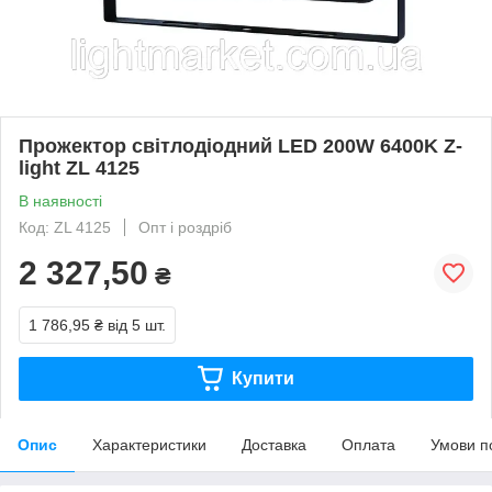
Прожектор світлодіодний LED 200W 6400K Z-
light ZL 4125
В наявності
Код: ZL 4125
Опт і роздріб
2 327,50
₴
1 786,95 ₴
від 5 шт.
Купити
Опис
Характеристики
Доставка
Оплата
Умови п