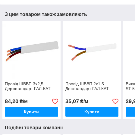
З цим товаром також замовляють
Провід ШВВП 3х2,5
Провід ШВВП 2х1.5
Вилк
Держстандарт ГАЛ-КАТ
Дежстандарт ГАЛ-КАТ
ST 5
84,20
35,07
29,
₴/м
₴/м
Купити
Купити
Подібні товари компанії