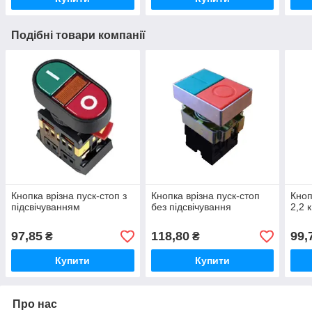
Подібні товари компанії
Кнопка врізна пуск-стоп з
Кнопка врізна пуск-стоп
Кноп
підсвічуванням
без підсвічування
2,2 
97,85
118,80
99,
₴
₴
Купити
Купити
Про нас