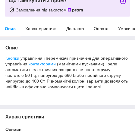
Що таке купити з Пром?
Замовлення під захистом
Опис
Характеристики
Доставка
Оплата
Умови п
Опис
Кнопки
управління і перемикачі призначені для оперативного
управління
контакторами
(магнітними пускачами) і реле
автоматики в електричних ланцюгах змінного струму
частотою 50 Гц, напругою до 660 В або постійного струму
напругою до 400 Ст. Різноманітні колірні варіанти дозволяють
найбільш ефективно компонувати щити і панелі.
Характеристики
Основні