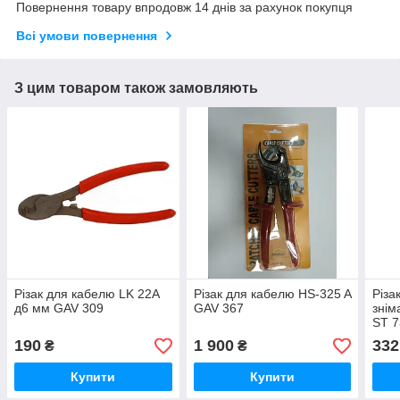
Повернення товару впродовж 14 днів за рахунок покупця
Всі умови повернення
З цим товаром також замовляють
Різак для кабелю LK 22A
Різак для кабелю HS-325 A
Різа
д6 мм GAV 309
GAV 367
знім
ST 7
190
1 900
332
₴
₴
Купити
Купити