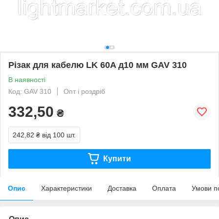
Різак для кабелю LK 60A д10 мм GAV 310
В наявності
Код: GAV 310
Опт і роздріб
332,50
₴
242,82 ₴
від 100 шт.
Купити
Опис
Характеристики
Доставка
Оплата
Умови п