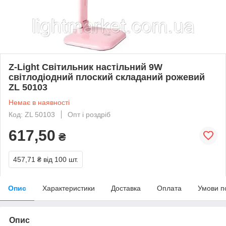
Z-Light Світильник настільний 9W
світлодіодний плоский складаний рожевий
ZL 50103
Немає в наявності
Код: ZL 50103
Опт і роздріб
617,50
₴
457,71 ₴
від 100 шт.
Опис
Характеристики
Доставка
Оплата
Умови п
Опис