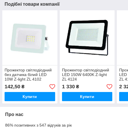
Подібні товари компанії
Прожектор світлодіодний
Прожектор світлодіодний
Прож
без датчика білий LED
LED 150W 6400K Z-light
LED 
10W Z-light ZL 4102
ZL 4124
ZL 4
142,50
1 330
2 3
₴
₴
Купити
Купити
Про нас
86% позитивних з 547 відгуків за рік