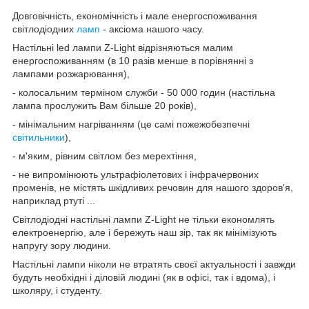
Довговічність, економічність і мале енергоспоживання
світлодіодних
ламп
- аксіома нашого часу.
Настільні led лампи Z-Light відрізняються малим
енергоспоживанням (в 10 разів менше в порівнянні з
лампами розжарювання),
- колосальним терміном служби - 50 000 годин (настільна
лампа прослужить Вам більше 20 років),
- мінімальним нагріванням (це самі пожежобезпечні
світильники
),
- м'яким, рівним світлом без мерехтіння,
- не випромінюють ультрафіолетових і інфрачервоних
променів, не містять шкідливих речовин для нашого здоров'я,
наприклад ртуті ...
Світлодіодні настільні лампи Z-Light не тільки економлять
електроенергію, але і бережуть наш зір, так як мінімізують
напругу зору людини.
Настільні лампи ніколи не втратять своєї актуальності і завжди
будуть необхідні і діловій людині (як в офісі, так і вдома), і
школяру, і студенту.