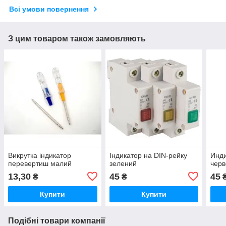
Всі умови повернення
З цим товаром також замовляють
Викрутка індикатор
Індикатор на DIN-рейку
Инди
перевертиш малий
зелений
чер
13,30
45
45
₴
₴
Купити
Купити
Подібні товари компанії