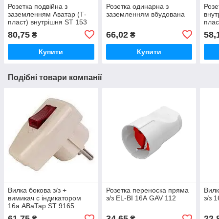
Розетка подвійна з
Розетка одинарна з
Розе
заземленням Аватар (Т-
заземленням вбудована
внут
пласт) внутрішня ST 153
плас
80,75
66,02
58,
₴
₴
Купити
Купити
Подібні товари компанії
Вилка бокова з/з +
Розетка переноска пряма
Вилк
вимикач с індикатором
з/з EL-BI 16А GAV 112
з/з 
16а АВаТар ST 9165
61,75
34,65
22,
₴
₴