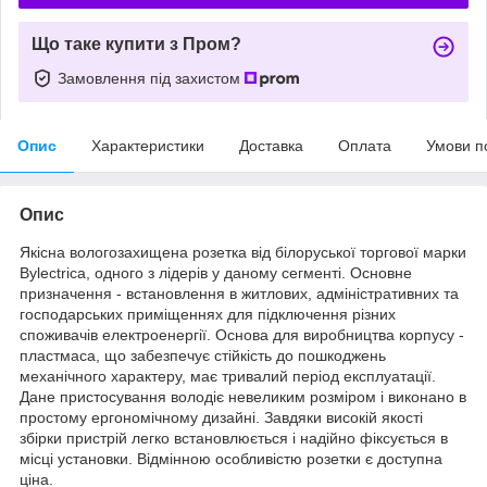
Що таке купити з Пром?
Замовлення під захистом
Опис
Характеристики
Доставка
Оплата
Умови п
Опис
Якісна вологозахищена розетка від білоруської торгової марки
Bylectrica, одного з лідерів у даному сегменті. Основне
призначення - встановлення в житлових, адміністративних та
господарських приміщеннях для підключення різних
споживачів електроенергії. Основа для виробництва корпусу -
пластмаса, що забезпечує стійкість до пошкоджень
механічного характеру, має тривалий період експлуатації.
Дане пристосування володіє невеликим розміром і виконано в
простому ергономічному дизайні. Завдяки високій якості
збірки пристрій легко встановлюється і надійно фіксується в
місці установки. Відмінною особливістю розетки є доступна
ціна.