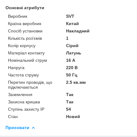
Основні атрибути
Виробник
SVT
Країна виробник
Китай
Спосіб установки
Накладний
Кількість роз'ємів
1
Колір корпусу
Сірий
Матеріал контакту
Латунь
Номінальний струм
16 А
Напруга
220 В
Частота струму
50 Гц
Перетин проводів, що
2.5 кв.мм
підключаються
Заземлення
Так
Захисна кришка
Так
Ступінь захисту IP
54
Стан
Новий
Приховати