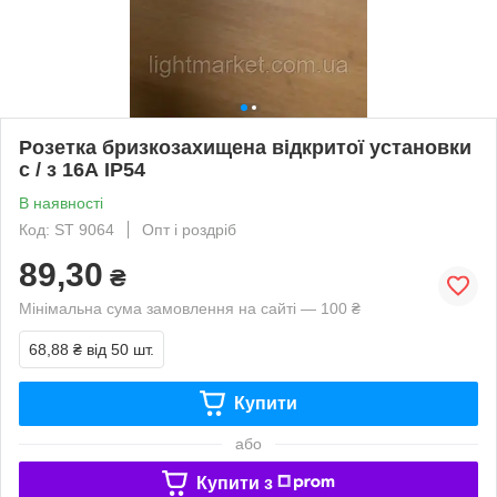
Розетка бризкозахищена відкритої установки
с / з 16А IP54
В наявності
Код: ST 9064
Опт і роздріб
89,30
₴
Мінімальна сума замовлення на сайті — 100 ₴
68,88 ₴
від 50 шт.
Купити
або
Купити з