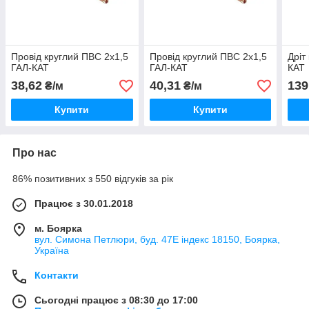
Провід круглий ПВС 2х1,5
Провід круглий ПВС 2х1,5
Дріт
ГАЛ-КАТ
ГАЛ-КАТ
КАТ
38,62
40,31
139
₴/м
₴/м
Купити
Купити
Про нас
86% позитивних з 550 відгуків за рік
Працює з 30.01.2018
м. Боярка
вул. Симона Петлюри, буд. 47Е індекс 18150, Боярка,
Україна
Контакти
Сьогодні працює з 08:30 до 17:00