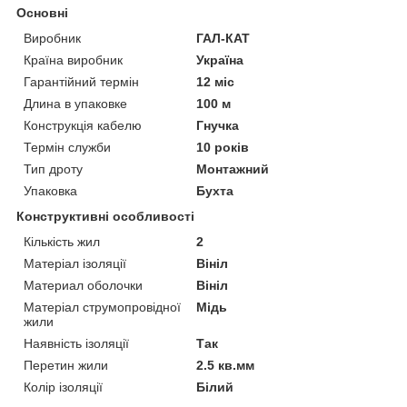
Основні
Виробник
ГАЛ-КАТ
Країна виробник
Україна
Гарантійний термін
12 міс
Длина в упаковке
100 м
Конструкція кабелю
Гнучка
Термін служби
10 років
Тип дроту
Монтажний
Упаковка
Бухта
Конструктивні особливості
Кількість жил
2
Матеріал ізоляції
Вініл
Материал оболочки
Вініл
Матеріал струмопровідної
Мідь
жили
Наявність ізоляції
Так
Перетин жили
2.5 кв.мм
Колір ізоляції
Білий