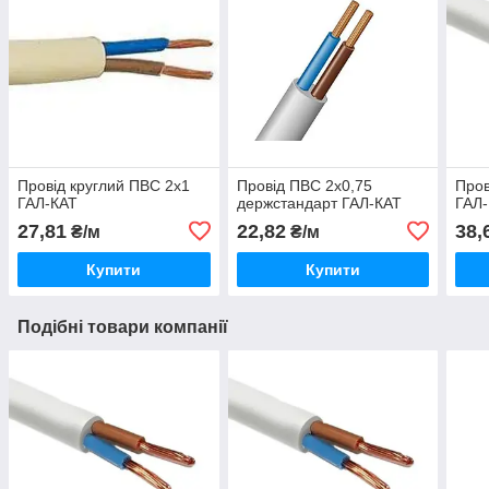
Провід круглий ПВС 2х1
Провід ПВС 2х0,75
Пров
ГАЛ-КАТ
держстандарт ГАЛ-КАТ
ГАЛ
27,81
22,82
38,
₴/м
₴/м
Купити
Купити
Подібні товари компанії