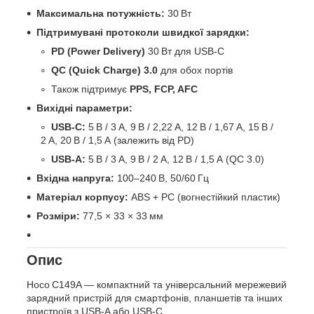
Максимальна потужність:
30 Вт
Підтримувані протоколи швидкої зарядки:
PD (Power Delivery)
30 Вт для USB‑C
QC (Quick Charge) 3.0
для обох портів
Також підтримує
PPS, FCP, AFC
Вихідні параметри:
USB‑C:
5 В / 3 А, 9 В / 2,22 А, 12 В / 1,67 А, 15 В /
2 А, 20 В / 1,5 А (залежить від PD)
USB‑A:
5 В / 3 А, 9 В / 2 А, 12 В / 1,5 А (QC 3.0)
Вхідна напруга:
100–240 В, 50/60 Гц
Матеріал корпусу:
ABS + PC (вогнестійкий пластик)
Розміри:
77,5 × 33 × 33 мм
Опис
Hoco C149A — компактний та універсальний мережевий
зарядний пристрій для смартфонів, планшетів та інших
пристроїв з USB‑A або USB‑C.