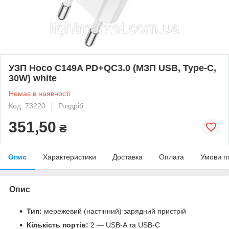
УЗП Hoco C149A PD+QC3.0 (МЗП USB, Type-C,
30W) white
Немає в наявності
Код: 73220
Роздріб
351,50
₴
Опис
Характеристики
Доставка
Оплата
Умови п
Опис
Тип:
мережевий (настінний) зарядний пристрій
Кількість портів:
2 — USB‑A та USB‑C