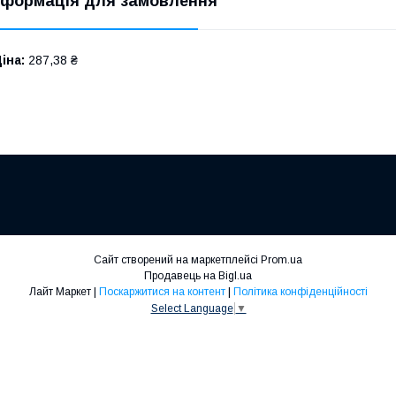
нформація для замовлення
іна:
287,38 ₴
Сайт створений на маркетплейсі
Prom.ua
Продавець на Bigl.ua
Лайт Маркет |
Поскаржитися на контент
|
Політика конфіденційності
Select Language
▼