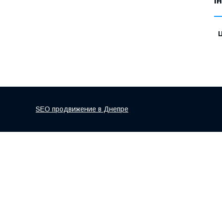
І
Ц
SEO продвижение в Днепре