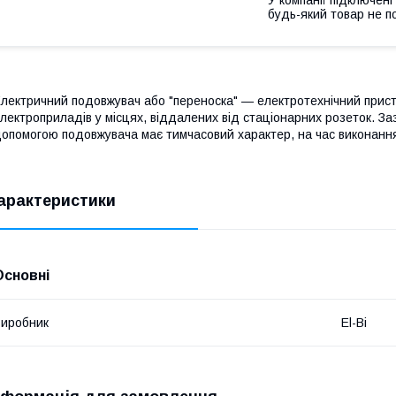
будь-який товар не п
лектричний подовжувач або "переноска" — електротехнічний прист
лектроприладів у місцях, віддалених від стаціонарних розеток. За
опомогою подовжувача має тимчасовий характер, на час виконання
арактеристики
Основні
иробник
El-Bi