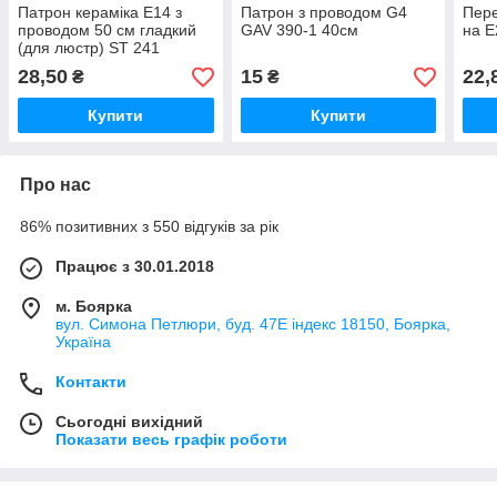
Патрон кераміка Е14 з
Патрон з проводом G4
Пере
проводом 50 см гладкий
GAV 390-1 40см
на Е
(для люстр) ST 241
28,50
15
22,
₴
₴
Купити
Купити
Про нас
86% позитивних з 550 відгуків за рік
Працює з 30.01.2018
м. Боярка
вул. Симона Петлюри, буд. 47Е індекс 18150, Боярка,
Україна
Контакти
Сьогодні вихідний
Показати весь графік роботи