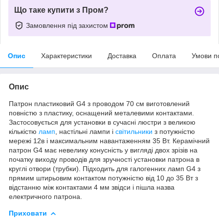
Що таке купити з Пром?
Замовлення під захистом
Опис
Характеристики
Доставка
Оплата
Умови п
Опис
Патрон пластиковий G4 з проводом 70 см виготовлений
повністю з пластику, оснащений металевими контактами.
Застосовується для установки в сучасні люстри з великою
кількістю
ламп
, настільні лампи і
світильники
з потужністю
мережі 12в і максимальним навантаженням 35 Вт. Керамічний
патрон G4 має невелику конусність у вигляді двох зрізів на
початку виходу проводів для зручності установки патрона в
круглі отвори (трубки). Підходить для галогенних ламп G4 з
прямим штирьовим контактом потужністю від 10 до 35 Вт з
відстанню між контактами 4 мм звідси і пішла назва
електричного патрона.
Приховати