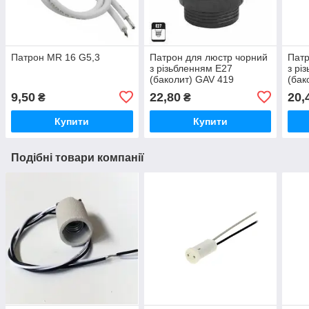
Патрон MR 16 G5,3
Патрон для люстр чорний
Патр
з різьбленням Е27
з рі
(баколит) GAV 419
(бак
9,50
22,80
20,
₴
₴
Купити
Купити
Подібні товари компанії