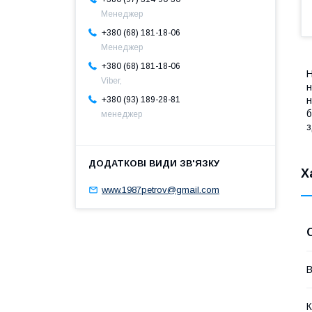
Менеджер
+380 (68) 181-18-06
Менеджер
+380 (68) 181-18-06
Н
Viber,
н
н
+380 (93) 189-28-81
б
менеджер
з
Х
www.1987petrov@gmail.com
В
К