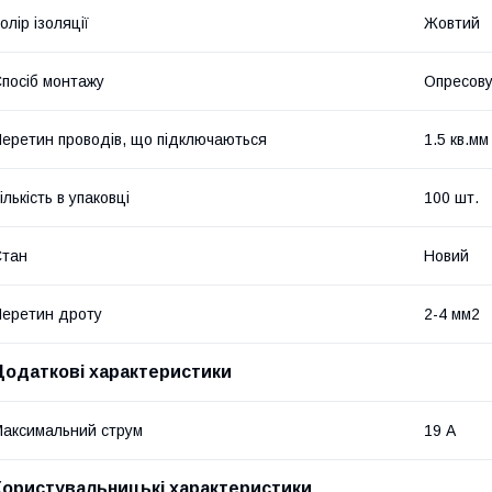
олір ізоляції
Жовтий
посіб монтажу
Опресов
еретин проводів, що підключаються
1.5 кв.мм
ількість в упаковці
100 шт.
Стан
Новий
еретин дроту
2-4 мм2
Додаткові характеристики
аксимальний струм
19 А
Користувальницькі характеристики