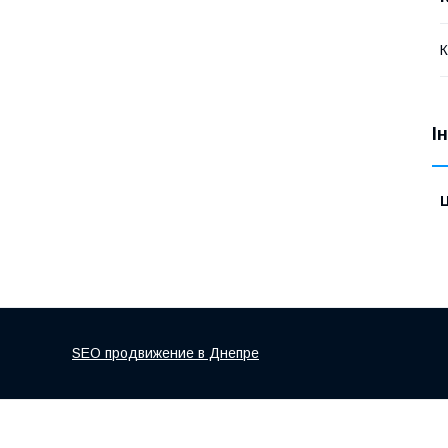
К
І
Ц
SEO продвижение в Днепре