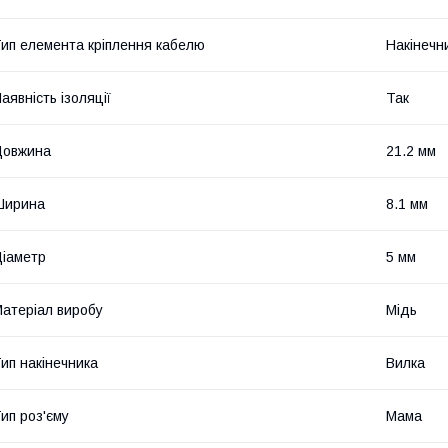
ип елемента кріплення кабелю
Накінечн
аявність ізоляції
Так
Довжина
21.2 мм
Ширина
8.1 мм
іаметр
5 мм
атеріал виробу
Мідь
ип накінечника
Вилка
ип роз'єму
Мама