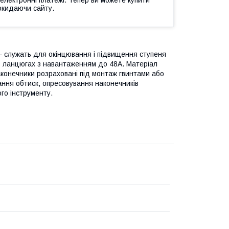
окидаючи сайту.
 – служать для окінцювання і підвищення ступеня
 в ланцюгах з навантаженням до 48А. Матеріал
аконечники розраховані під монтаж гвинтами або
ання обтиск, опресовування наконечників
го інструменту.