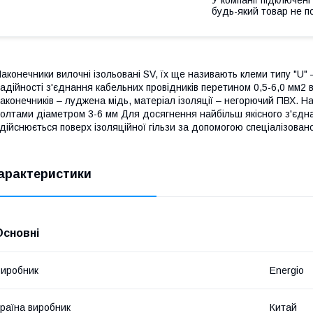
будь-який товар не п
аконечники вилочні ізольовані SV, їх ще називають клеми типу "U"
адійності з'єднання кабельних провідників перетином 0,5-6,0 мм2
аконечників – луджена мідь, матеріал ізоляції – негорючий ПВХ. Н
олтами діаметром 3-6 мм Для досягнення найбільш якісного з'єдн
дійснюється поверх ізоляційної гільзи за допомогою спеціалізовано
арактеристики
Основні
иробник
Energio
раїна виробник
Китай