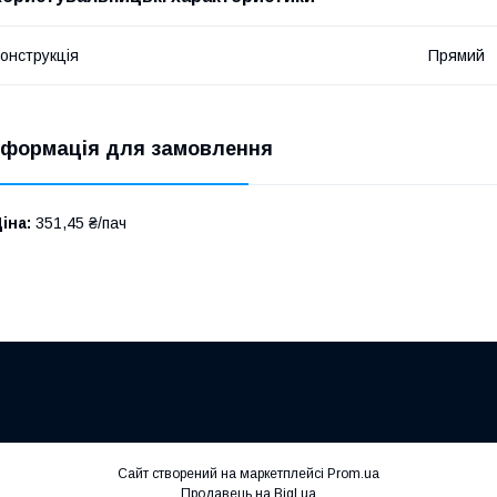
онструкція
Прямий
нформація для замовлення
іна:
351,45 ₴/пач
Сайт створений на маркетплейсі
Prom.ua
Продавець на Bigl.ua