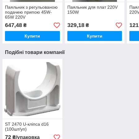
Паяльник з регульованою
Паяльник для плат 220V
Паял
подачею припою 45W-
150W
220
65W 220V
647,48
329,18
121
₴
₴
Купити
Купити
Подібні товари компанії
ST 2470 U-кліпса d16
(100шт/уп)
72
₴/упаковка