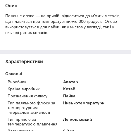
Опис
Паяльне олово — це припій, відноситься до м'яких металів,
що плавиться при температурі нижче 300 градусів. Олово
використовується для пайки, як у чистому вигляді, так і у
вигляді різних сплавів.
Характеристики
Основні
Виробник
Аватар
Країна виробник
Китай
Призначення флюсу
Пайка
Тип паяльного флюсу за
Низькотемпературні
температурним
інтервалом активності
Тип припою за
Легкоплавкий
температурою плавлення
Вага упаковки
0.2 кг