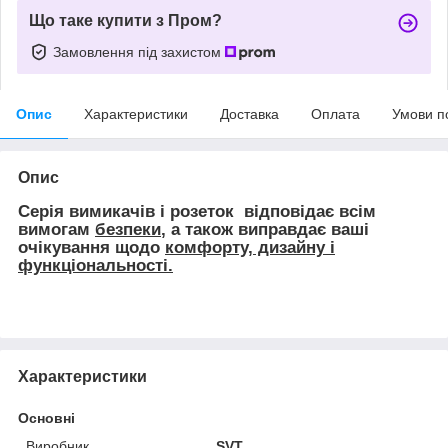
Що таке купити з Пром?
Замовлення під захистом
Опис
Характеристики
Доставка
Оплата
Умови п
Опис
Серія вимикачів і розеток відповідає всім
вимогам
безпеки
, а також виправдає ваші
очікування щодо
комфорту, дизайну і
функціональності.
Характеристики
Основні
Виробник
SVT