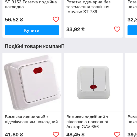
ST 9152 Розетка подвійна
Розетка одинарна без
Розе
накладна
заземлення зовнішня
накл
Імпульс ST 789
56,52
32,
₴
33,92
₴
Купити
Подібні товари компанії
Вимикач одинарний з
Вимикач подвійний з
Вими
підсвічуванням накладний
підсвіткою накладної
накл
Аватар GAV 656
41,80
48,45
39,
₴
₴