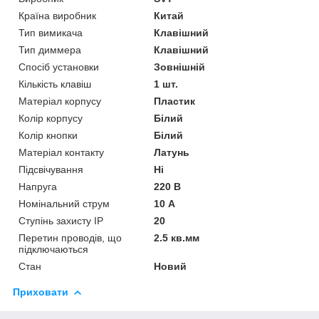
Країна виробник
Китай
Тип вимикача
Клавішний
Тип диммера
Клавішний
Спосіб установки
Зовнішній
Кількість клавіш
1 шт.
Матеріал корпусу
Пластик
Колір корпусу
Білий
Колір кнопки
Білий
Матеріал контакту
Латунь
Підсвічування
Ні
Напруга
220 В
Номінальний струм
10 А
Ступінь захисту IP
20
Перетин проводів, що
2.5 кв.мм
підключаються
Стан
Новий
Приховати