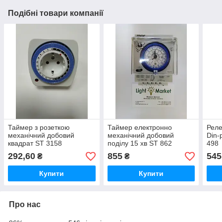
Подібні товари компанії
Таймер з розеткою
Таймер електронно
Реле
механічний добовий
механічний добовий
Din-
квадрат ST 3158
поділу 15 хв ST 862
498
292,60
855
545
₴
₴
Купити
Купити
Про нас