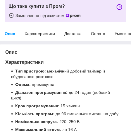
Що таке купити з Пром?
Замовлення під захистом
Опис
Характеристики
Доставка
Оплата
Умови п
Опис
Характеристики
Тип пристрою:
механічний добовий таймер із
вбудованою розеткою.
Форма:
прямокутна.
Діапазон програмування:
до 24 годин (добовий
цикл).
Крок програмування:
15 хвилин.
Кількість програм:
до 96 вмикань/вимикань на добу.
Номінальна напруга:
220–250 В.
Максимальний струм:
до 16 А.