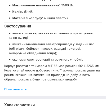
Максимальне навантаження:
3500 Вт.
Колір:
білий.
Матеріал корпусу:
міцний пластик.
Застосування
автоматичне керування освітленням у приміщеннях
та на вулиці;
вмикання/вимикання електроприладів у заданий час
(обігрівачі, бойлери, насоси, зарядні пристрої,
акваріумне обладнання тощо);
економія електроенергії та зручність у побуті.
Корпус розетки з таймером MT 55 має розміри 60*115*65 мм.
Розетка з таймером добового типу, її можна програмувати на
режим включення-вимикання приладів на добу, а потім
обрана програма буде повторюватися щодоби.
Приховати
Характеристики