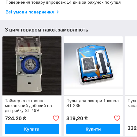
Повернення товару впродовж 14 днів за рахунок покупця
Всі умови повернення
З цим товаром також замовляють
Таймер електронно-
Пульт для люстри 1 канал
Пуль
механічний добовий на
ST 235
кана
дін-рейку ST 499
724,20
319,20
₴
₴
332
Купити
Купити