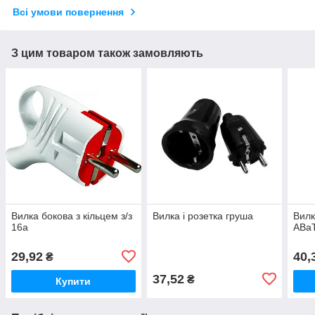
Всі умови повернення
З цим товаром також замовляють
Вилка бокова з кільцем з/з
Вилка і розетка груша
Вилк
16а
АВаТ
29,92
40,
₴
37,52
₴
Купити