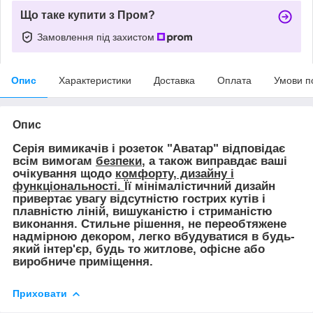
Що таке купити з Пром?
Замовлення під захистом
Опис
Характеристики
Доставка
Оплата
Умови п
Опис
Серія вимикачів і розеток "Аватар" відповідає
всім вимогам
безпеки
, а також виправдає ваші
очікування щодо
комфорту, дизайну і
функціональності.
Її мінімалістичний дизайн
привертає увагу відсутністю гострих кутів і
плавністю ліній, вишуканістю і стриманістю
виконання. Стильне рішення, не переобтяжене
надмірною декором, легко вбудуватися в будь-
який інтер'єр, будь то житлове, офісне або
виробниче приміщення.
Приховати