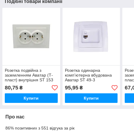
Подібні товари компанії
Розетка подвійна з
Розетка одинарна
Розе
заземленням Аватар (Т-
комп'ютерна вбудована
зазе
пласт) внутрішня ST 153
Аватар ST 49-3
плас
80,75
95,95
67,
₴
₴
Купити
Купити
Про нас
86% позитивних з 551 відгука за рік