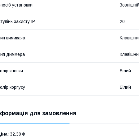
посіб установки
Зовнішні
тупінь захисту IP
20
ип вимикача
Клавішни
ип диммера
Клавішни
олір кнопки
Білий
олір корпусу
Білий
нформація для замовлення
іна:
32,30 ₴