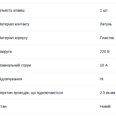
ількість клавіш
1 шт.
атеріал контакту
Латунь
атеріал корпусу
Пластик
апруга
220 В
омінальний струм
10 А
ідсвічування
Ні
еретин проводів, що підключаються
2.5 кв.мм
Стан
Новий