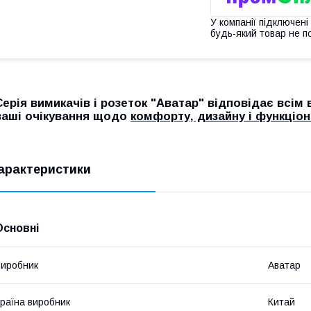
У компанії підключені
будь-який товар не п
Серія вимикачів і розеток "Аватар" відповідає всі
ваші очікування щодо
комфорту, дизайну і функціон
арактеристики
Основні
иробник
Аватар
раїна виробник
Китай