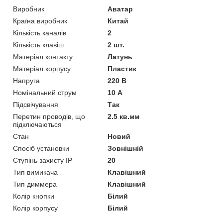
Виробник
Аватар
Країна виробник
Китай
Кількість каналів
2
Кількість клавіш
2 шт.
Матеріал контакту
Латунь
Матеріал корпусу
Пластик
Напруга
220 В
Номінальний струм
10 А
Підсвічування
Так
Перетин проводів, що
2.5 кв.мм
підключаються
Стан
Новий
Спосіб установки
Зовнішній
Ступінь захисту IP
20
Тип вимикача
Клавішний
Тип диммера
Клавішний
Колір кнопки
Білий
Колір корпусу
Білий