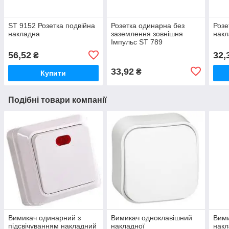
ST 9152 Розетка подвійна
Розетка одинарна без
Розе
накладна
заземлення зовнішня
накл
Імпульс ST 789
56,52
32,
₴
33,92
₴
Купити
Подібні товари компанії
Вимикач одинарний з
Вимикач одноклавішний
Вими
підсвічуванням накладний
накладної
накл