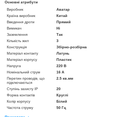
Основні атрибути
Виробник
Аватар
Країна виробник
Китай
Введення дроти
Прямий
Вимикач
Ні
Заземлення
Так
Кількість жил
3
Конструкція
Збірно-розбірна
Матеріал контакту
Латунь
Матеріал корпусу
Пластик
Напруга
220 В
Номінальний струм
16 А
Перетин проводів, що
2.5 кв.мм
підключаються
Ступінь захисту IP
20
Форма контактів
Круглі
Колір корпусу
Білий
Частота струму
50 Гц
Приховати