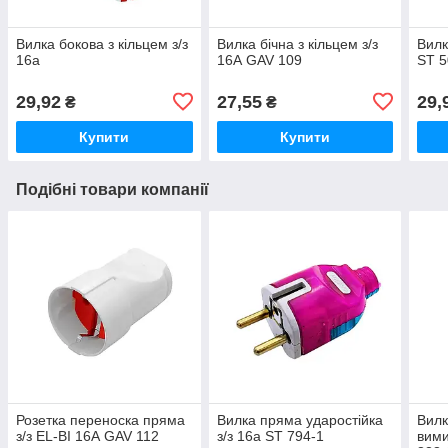
Вилка бокова з кільцем з/з
Вилка бічна з кільцем з/з
Вилк
16а
16А GAV 109
ST 5
29,92
27,55
29,
₴
₴
Купити
Купити
Подібні товари компанії
Розетка переноска пряма
Вилка пряма ударостійка
Вилк
з/з EL-BI 16А GAV 112
з/з 16а ST 794-1
вими