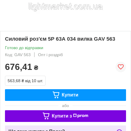
Силовий роз'єм 5Р 63А 034 вилка GAV 563
Готово до відправки
Код: GAV 563
Опт і роздріб
676,41
₴
563,68 ₴
від 10 шт.
Купити
або
Купити з