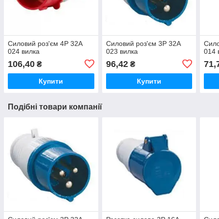
Силовий роз'єм 4Р 32А
Силовий роз'єм 3Р 32А
Сило
024 вилка
023 вилка
014 
106,40
96,42
71,
₴
₴
Купити
Купити
Подібні товари компанії