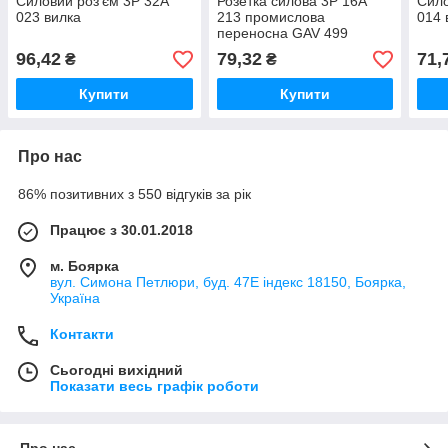
Силовий роз'єм 3Р 32А
Розетка силова 3Р 16А
Сило
023 вилка
213 промислова
014 
переносна GAV 499
96,42
79,32
71,
₴
₴
Купити
Купити
Про нас
86% позитивних з 550 відгуків за рік
Працює з 30.01.2018
м. Боярка
вул. Симона Петлюри, буд. 47Е індекс 18150, Боярка,
Україна
Контакти
Сьогодні вихідний
Показати весь графік роботи