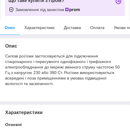
Що таке купити з Пром?
Замовлення під захистом
Опис
Характеристики
Доставка
Оплата
Умови п
Опис
Силові роз'єми застосовуються для підключення
стаціонарного і пересувного однофазного і трифазного
електрообладнання до мережі змінного струму частотою 50
Гц з напругою 230 або 380 Ст. Роз'єми використовуються
всередині і поза приміщеннями в умовах підвищеної
вологості та засміченості.
Характеристики
Основні