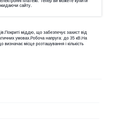
 електронні платежі. Тепер ви можете купити
окидаючи сайту.
ів.Покриті міддю, що забезпечує захист від
матичних умовах.Робоча напруга: до 35 кВ.На
 визначає місце розташування і кількість