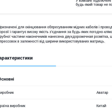
У компанії підключені
будь-який товар не п
ризначені для окінцювання обпресуванням мідних кабелів і провод
орозії і гарантує високу якість з'єднання за будь-яких погодно-клі
рубної частини наконечників нанесена двухдорожечная розмітка, що
прессовок в залежності від ширини використовуваних матриць.
арактеристики
Основні
иробник
Аватар
раїна виробник
Китай