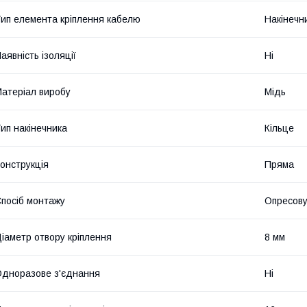
ип елемента кріплення кабелю
Накінечн
аявність ізоляції
Ні
атеріал виробу
Мідь
ип накінечника
Кільце
онструкція
Пряма
посіб монтажу
Опресов
іаметр отвору кріплення
8 мм
дноразове з'єднання
Ні