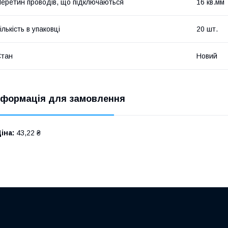
еретин проводів, що підключаються
16 кв.мм
ількість в упаковці
20 шт.
Стан
Новий
нформація для замовлення
іна:
43,22 ₴