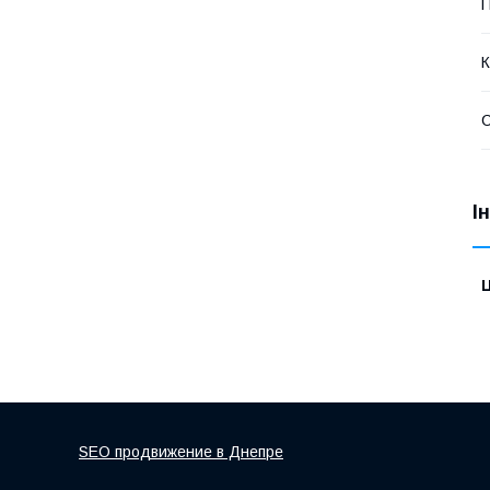
П
К
І
Ц
SEO продвижение в Днепре