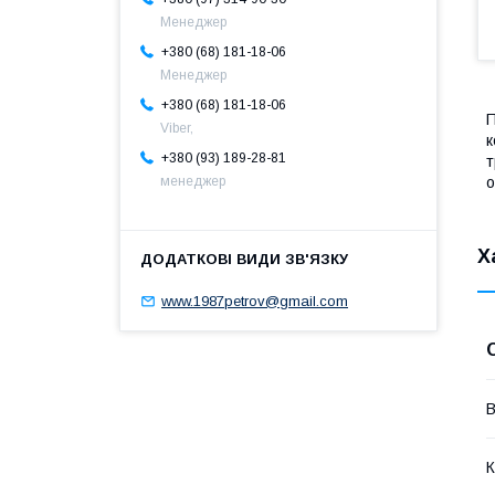
Менеджер
+380 (68) 181-18-06
Менеджер
+380 (68) 181-18-06
П
Viber,
к
+380 (93) 189-28-81
т
о
менеджер
Х
www.1987petrov@gmail.com
В
К