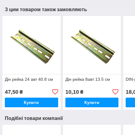
З цим товаром також замовляють
Дін рейка 24 авт 40.8 см
Дін рейка 8авт 13.5 см
DIN-
47,50
10,10
18,
₴
₴
Купити
Купити
Подібні товари компанії