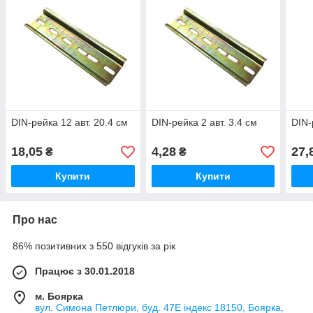
DIN-рейка 12 авт. 20.4 см
DIN-рейка 2 авт. 3.4 см
DIN-
18,05
4,28
27,
₴
₴
Купити
Купити
Про нас
86% позитивних з 550 відгуків за рік
Працює з 30.01.2018
м. Боярка
вул. Симона Петлюри, буд. 47Е індекс 18150, Боярка,