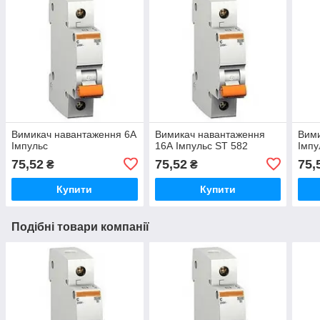
Вимикач навантаження 6А
Вимикач навантаження
Вими
Імпульс
16А Імпульс ST 582
Імпу
75,52
75,52
75,
₴
₴
Купити
Купити
Подібні товари компанії