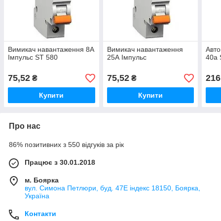
Вимикач навантаження 8А
Вимикач навантаження
Авто
Імпульс ST 580
25А Імпульс
40а 
75,52
75,52
216
₴
₴
Купити
Купити
Про нас
86% позитивних з 550 відгуків за рік
Працює з 30.01.2018
м. Боярка
вул. Симона Петлюри, буд. 47Е індекс 18150, Боярка,
Україна
Контакти