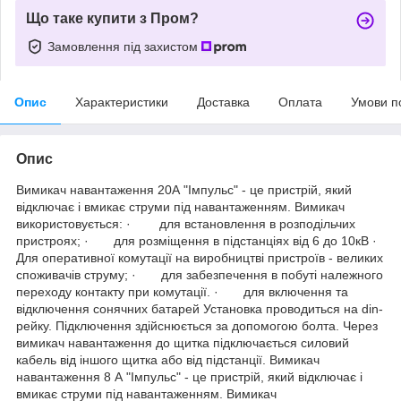
Що таке купити з Пром?
Замовлення під захистом
Опис
Характеристики
Доставка
Оплата
Умови п
Опис
Вимикач навантаження 20А "Імпульс" - це пристрій, який
відключає і вмикає струми під навантаженням. Вимикач
використовується: · для встановлення в розподільчих
пристроях; · для розміщення в підстанціях від 6 до 10кВ ·
Для оперативної комутації на виробництві пристроїв - великих
споживачів струму; · для забезпечення в побуті належного
переходу контакту при комутації. · для включення та
відключення сонячних батарей Установка проводиться на din-
рейку. Підключення здійснюється за допомогою болта. Через
вимикач навантаження до щитка підключається силовий
кабель від іншого щитка або від підстанції. Вимикач
навантаження 8 А "Імпульс" - це пристрій, який відключає і
вмикає струми під навантаженням. Вимикач