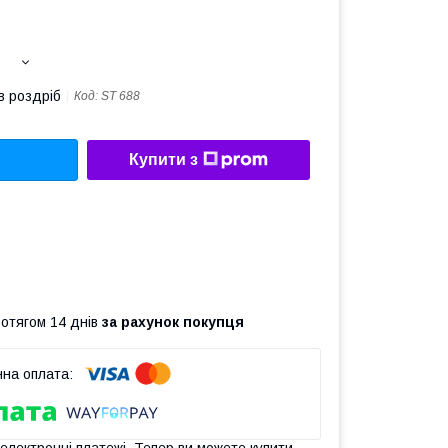
в роздріб
Код:
ST 688
Купити з
ротягом 14 днів
за рахунок покупця
 електронні платежі. Тепер ви можете купити