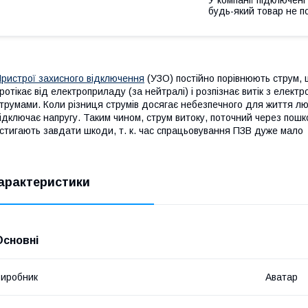
будь-який товар не п
ристрої захисного відключення
(УЗО) постійно порівнюють струм, 
ротікає від електроприладу (за нейтралі) і розпізнає витік з електр
трумами. Коли різниця струмів досягає небезпечного для життя л
ідключає напругу. Таким чином, струм витоку, поточний через пош
стигають завдати шкоди, т. к. час спрацьовування ПЗВ дуже мало
арактеристики
Основні
иробник
Аватар