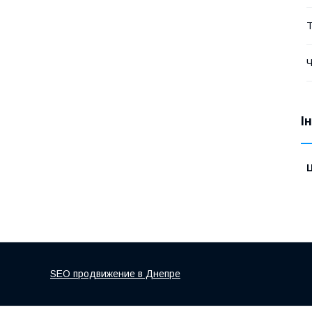
Т
Ч
І
Ц
SEO продвижение в Днепре