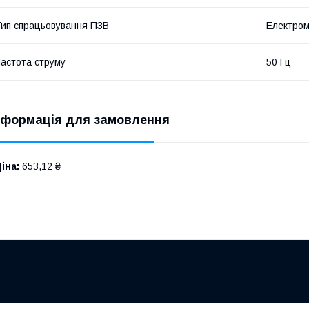
ип спрацьовування ПЗВ
Електром
астота струму
50 Гц
нформація для замовлення
іна:
653,12 ₴