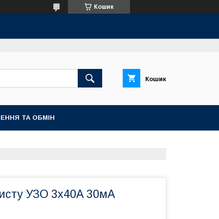
Кошик
Кошик
ЕННЯ ТА ОБМІН
хисту УЗО 3х40А 30мА