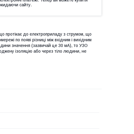
окидаючи сайту.
що протікає до електроприладу з струмом, що
омережі по появі різниці між вхідним і вихідним
юдини значення (зазвичай це 30 мА), то УЗО
коджену ізоляцію або через тіло людини, не