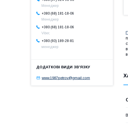
Менеджер
+380 (68) 181-18-06
Менеджер
+380 (68) 181-18-06
П
Viber,
п
+380 (93) 189-28-81
с
менеджер
в
в
Х
www.1987petrov@gmail.com
В