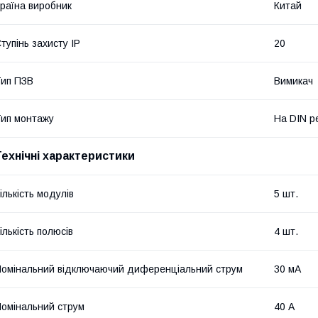
раїна виробник
Китай
тупінь захисту IP
20
ип ПЗВ
Вимикач
ип монтажу
На DIN р
Технічні характеристики
ількість модулів
5 шт.
ількість полюсів
4 шт.
омінальний відключаючий диференціальний струм
30 мА
омінальний струм
40 А