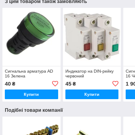
З цим товаром також замовляють
Сигнальна арматура AD
Индикатор на DIN-рейку
Сигн
16 Зелена
червоний
16 Ч
40
45
1 9
₴
₴
Купити
Купити
Подібні товари компанії