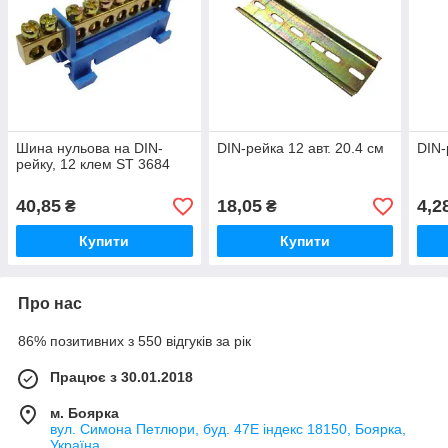
Шина нульова на DIN-
DIN-рейка 12 авт. 20.4 см
DIN-
рейку, 12 клем ST 3684
40,85
18,05
4,2
₴
₴
Купити
Купити
Про нас
86% позитивних з 550 відгуків за рік
Працює з 30.01.2018
м. Боярка
вул. Симона Петлюри, буд. 47Е індекс 18150, Боярка,
Україна