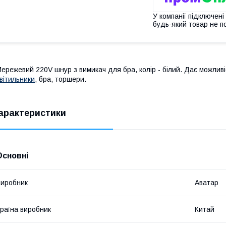
У компанії підключені
будь-який товар не п
ережевий 220V шнур з вимикач для бра, колір - білий. Дає можлив
вітильники
, бра, торшери.
арактеристики
Основні
иробник
Аватар
раїна виробник
Китай