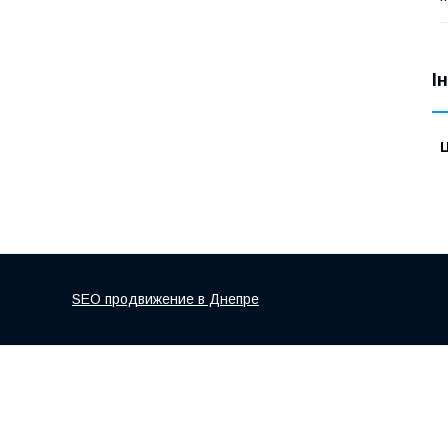
І
Ц
SEO продвижение в Днепре