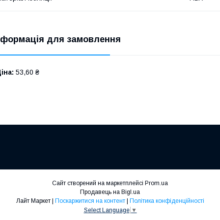
нформація для замовлення
іна:
53,60 ₴
Сайт створений на маркетплейсі
Prom.ua
Продавець на Bigl.ua
Лайт Маркет |
Поскаржитися на контент
|
Політика конфіденційності
Select Language
▼