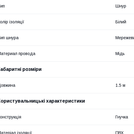
ип
Шнур
олір ізоляції
Білий
ип шнура
Мережев
атериал провода
Мідь
Габаритні розміри
Довжина
1.5 м
Користувальницькі характеристики
онструкція
Гнучка
атеріал ізоляції
ПВХ