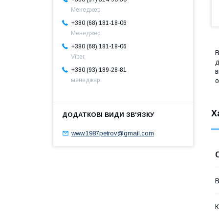
Менеджер
+380 (68) 181-18-06
Менеджер
+380 (68) 181-18-06
В
Viber,
д
+380 (93) 189-28-81
в
о
менеджер
Х
www.1987petrov@gmail.com
В
К