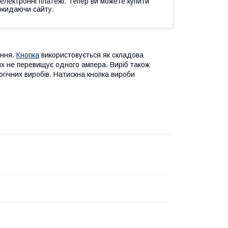
 електронні платежі. Тепер ви можете купити
окидаючи сайту.
ання.
Кнопка
використовується як складова
х не перевищує одного ампера. Виріб також
гічних виробів. Натискна кнопка вироби