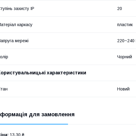
тупінь захисту IP
20
атеріал каркасу
пластик
апруга мережі
220~240
олір
Чорний
Користувальницькі характеристики
Стан
Новий
нформація для замовлення
іна:
13,30 ₴