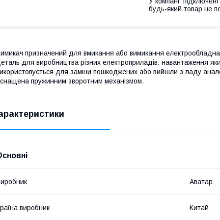
У компанії підключені
будь-який товар не п
имикач призначений для вмикання або вимикання електрообладн
еталь для виробництва різних електроприладів, навантаження яки
икористовується для заміни пошкоджених або вийшли з ладу анало
снащена пружинним зворотним механізмом.
арактеристики
Основні
иробник
Аватар
раїна виробник
Китай