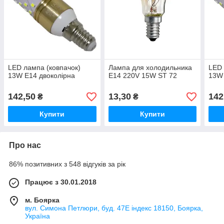
LED лампа (ковпачок)
Лампа для холодильника
LED 
13W E14 двоколірна
Е14 220V 15W ST 72
13W 
142,50
13,30
142
₴
₴
Купити
Купити
Про нас
86% позитивних з 548 відгуків за рік
Працює з 30.01.2018
м. Боярка
вул. Симона Петлюри, буд. 47Е індекс 18150, Боярка,
Україна