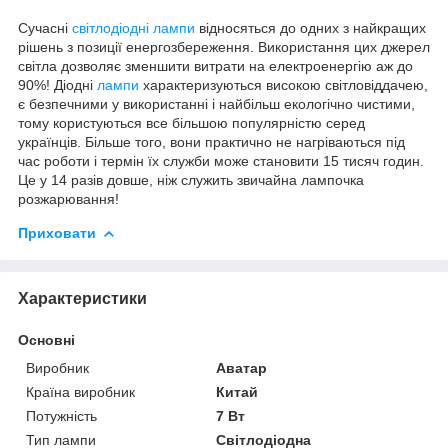
Сучасні
світлодіодні лампи
відносяться до одних з найкращих
рішень з позиції енергозбереження. Використання цих джерел
світла дозволяє зменшити витрати на електроенергію аж до
90%! Діодні
лампи
характеризуються високою світловіддачею,
є безпечними у використанні і найбільш екологічно чистими,
тому користуються все більшою популярністю серед
українців. Більше того, вони практично не нагріваються під
час роботи і термін їх служби може становити 15 тисяч годин.
Це у 14 разів довше, ніж служить звичайна лампочка
розжарювання!
Приховати
Характеристики
Основні
Виробник
Аватар
Країна виробник
Китай
Потужність
7 Вт
Тип лампи
Світлодіодна