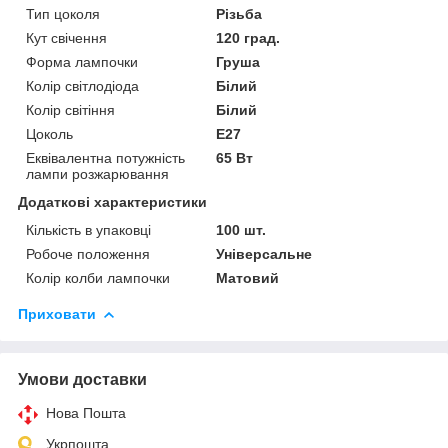
Тип цоколя
Різьба
Кут свічення
120 град.
Форма лампочки
Груша
Колір світлодіода
Білий
Колір світіння
Білий
Цоколь
E27
Еквівалентна потужність
65 Вт
лампи розжарювання
Додаткові характеристики
Кількість в упаковці
100 шт.
Робоче положення
Універсальне
Колір колби лампочки
Матовий
Приховати
Умови доставки
Нова Пошта
Укрпошта