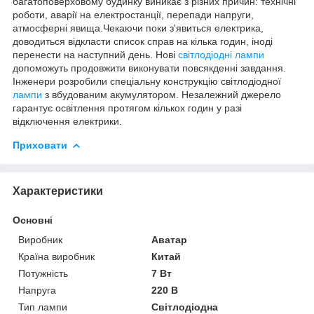
багатоповерховому будинку виникає з різних причин: технічні
роботи, аварії на електростанції, перепади напруги,
атмосферні явища.Чекаючи поки з'явиться електрика,
доводиться відкласти список справ на кілька годин, іноді
перенести на наступний день. Нові
світлодіодні лампи
допоможуть продовжити виконувати повсякденні завдання.
Інженери розробили спеціальну конструкцію світлодіодної
лампи
з вбудованим акумулятором. Незалежний джерело
гарантує освітлення протягом кількох годин у разі
відключення електрики.
Приховати
Характеристики
Основні
Виробник
Аватар
Країна виробник
Китай
Потужність
7 Вт
Напруга
220 В
Тип лампи
Світлодіодна