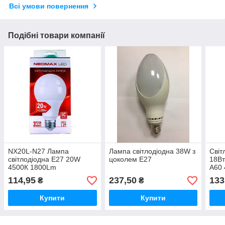
Всі умови повернення
Подібні товари компанії
NX20L-N27 Лампа
Лампа світлодіодна 38W з
Світ
світлодіодна Е27 20W
цоколем E27
18Вт
4500К 1800Lm
A60 
114,95
237,50
133
₴
₴
Купити
Купити