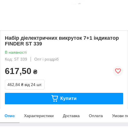
Набір діелектричних викруток 7+1 індикатор
FINDER ST 339
В наявності
Код: ST 339
Опт і роздріб
617,50
₴
462,84 ₴
від 24 шт.
Купити
Опис
Характеристики
Доставка
Оплата
Умови п