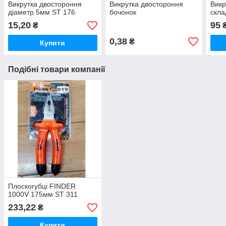
Викрутка двостороння
Викрутка двостороння
Викр
діаметр 5мм ST 176
бочонок
скла
15,20
95
₴
0,38
₴
Купити
Подібні товари компанії
Плоскогубці FINDER
1000V 175мм ST 311
233,22
₴
Купити