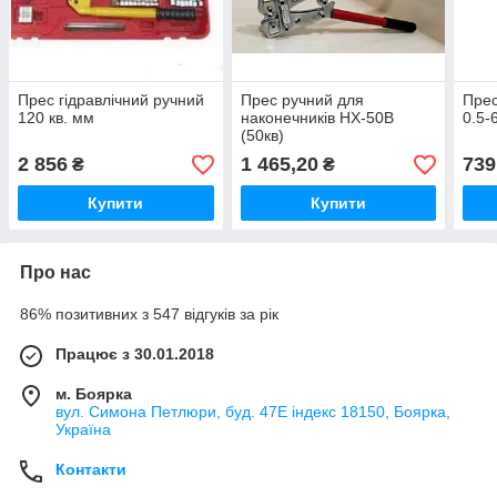
Прес гідравлічний ручний
Прес ручний для
Прес
120 кв. мм
наконечників HX-50B
0.5-
(50кв)
2 856
1 465,20
739
₴
₴
Купити
Купити
Про нас
86% позитивних з 547 відгуків за рік
Працює з 30.01.2018
м. Боярка
вул. Симона Петлюри, буд. 47Е індекс 18150, Боярка,
Україна
Контакти