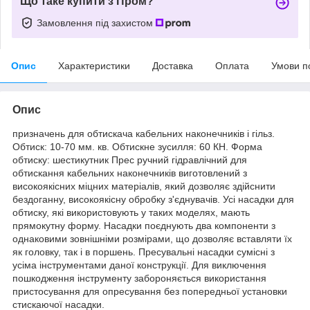
Що таке купити з Пром?
Замовлення під захистом
Опис
Характеристики
Доставка
Оплата
Умови п
Опис
призначень для обтискача кабельних наконечників і гільз.
Обтиск: 10-70 мм. кв. Обтискне зусилля: 60 КН. Форма
обтиску: шестикутник Прес ручний гідравлічний для
обтискання кабельних наконечників виготовлений з
високоякісних міцних матеріалів, який дозволяє здійснити
бездоганну, високоякісну обробку з'єднувачів. Усі насадки для
обтиску, які використовують у таких моделях, мають
прямокутну форму. Насадки поєднують два компоненти з
однаковими зовнішніми розмірами, що дозволяє вставляти їх
як головку, так і в поршень. Пресувальні насадки сумісні з
усіма інструментами даної конструкції. Для виключення
пошкодження інструменту забороняється використання
пристосування для опресування без попередньої установки
стискаючої насадки.