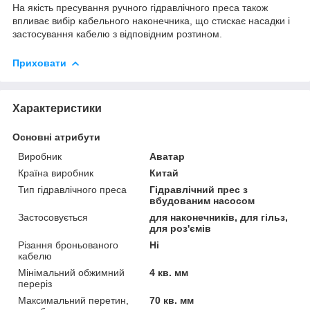
На якість пресування ручного гідравлічного преса також
впливає вибір кабельного наконечника, що стискає насадки і
застосування кабелю з відповідним розтином.
Приховати
Характеристики
Основні атрибути
Виробник
Аватар
Країна виробник
Китай
Тип гідравлічного преса
Гідравлічний прес з
вбудованим насосом
Застосовується
для наконечників, для гільз,
для роз'ємів
Різання броньованого
Ні
кабелю
Мінімальний обжимний
4 кв. мм
переріз
Максимальний перетин,
70 кв. мм