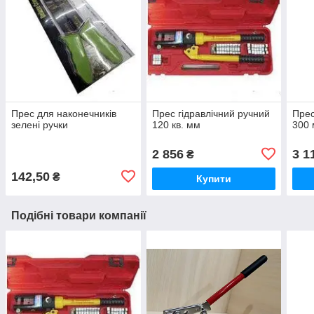
Прес для наконечників
Прес гідравлічний ручний
Прес
зелені ручки
120 кв. мм
300 
2 856
3 1
₴
142,50
₴
Купити
Подібні товари компанії