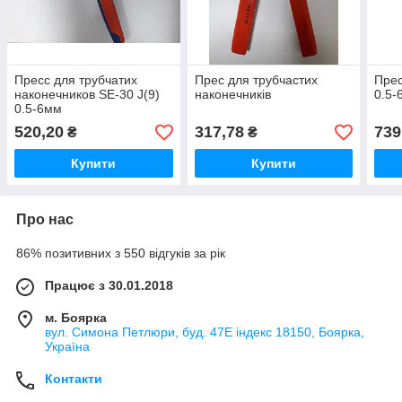
Пресс для трубчатих
Прес для трубчастих
Прес
наконечников SE-30 J(9)
наконечників
0.5-
0.5-6мм
520,20
317,78
739
₴
₴
Купити
Купити
Про нас
86% позитивних з 550 відгуків за рік
Працює з 30.01.2018
м. Боярка
вул. Симона Петлюри, буд. 47Е індекс 18150, Боярка,
Україна
Контакти