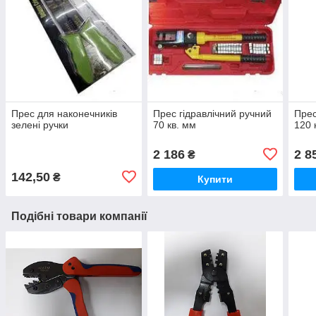
Прес для наконечників
Прес гідравлічний ручний
Прес
зелені ручки
70 кв. мм
120 
2 186
2 8
₴
142,50
₴
Купити
Подібні товари компанії