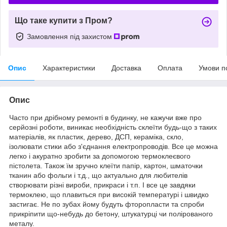
Що таке купити з Пром?
Замовлення під захистом
Опис
Характеристики
Доставка
Оплата
Умови п
Опис
Часто при дрібному ремонті в будинку, не кажучи вже про
серйозні роботи, виникає необхідність склеїти будь-що з таких
матеріалів, як пластик, дерево, ДСП, кераміка, скло,
ізолювати стики або з'єднання електропроводів. Все це можна
легко і акуратно зробити за допомогою термоклеєвого
пістолета. Також їм зручно клеїти папір, картон, шматочки
тканин або фольги і т.д., що актуально для любителів
створювати різні вироби, прикраси і т.п. І все це завдяки
термоклею, що плавиться при високій температурі і швидко
застигає. Не по зубах йому будуть фторопласти та спроби
прикріпити що-небудь до бетону, штукатурці чи полірованого
металу.