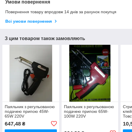
Умови повернення
Повернення товару впродовж 14 днів за рахунок покупця
Всі умови повернення
З цим товаром також замовляють
Паяльник з регульованою
Паяльник з регульованою
Стри
подачею припою 45W-
подачею припою 65W-
клей
65W 220V
100W 220V
Товс
647,48
10,
₴