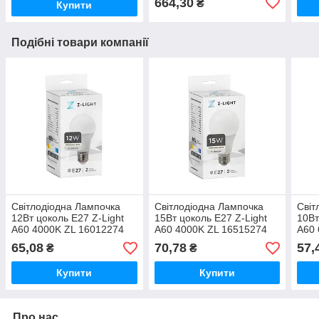
664,30
₴
Купити
Подібні товари компанії
Світлодіодна Лампочка
Світлодіодна Лампочка
Світ
12Вт цоколь Е27 Z-Light
15Вт цоколь Е27 Z-Light
10Вт
A60 4000K ZL 16012274
A60 4000K ZL 16515274
A60 
65,08
70,78
57,
₴
₴
Купити
Купити
Про нас