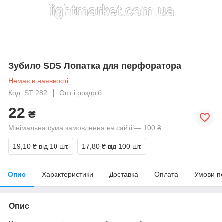
Зубило SDS Лопатка для перфоратора
Немає в наявності
Код: ST 282
Опт і роздріб
22
₴
Мінімальна сума замовлення на сайті — 100 ₴
19,10 ₴
від 10 шт.
17,80 ₴
від 100 шт.
Опис
Характеристики
Доставка
Оплата
Умови п
Опис