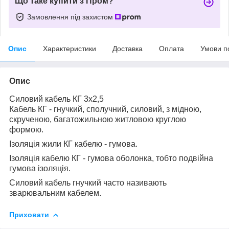
Що таке купити з Пром?
Замовлення під захистом
Опис
Характеристики
Доставка
Оплата
Умови п
Опис
Силовий кабель КГ 3х2,5
Кабель КГ - гнучкий, сполучний, силовий, з мідною,
скрученою, багатожильною житловою круглою
формою.
Ізоляція жили КГ кабелю - гумова.
Ізоляція кабелю КГ - гумова оболонка, тобто подвійна
гумова ізоляція.
Силовий кабель гнучкий часто називають
зварювальним кабелем.
Приховати