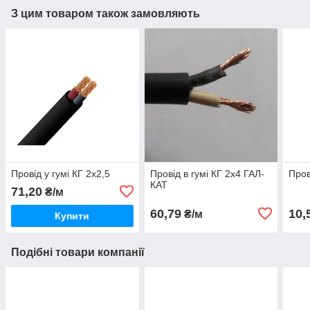
З цим товаром також замовляють
Провід у гумі КГ 2х2,5
Провід в гумі КГ 2х4 ГАЛ-
Пров
КАТ
71,20
₴/м
60,79
10,
₴/м
Купити
Подібні товари компанії