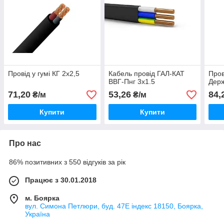
Провід у гумі КГ 2х2,5
Кабель провід ГАЛ-КАТ
Пров
ВВГ-Пнг 3х1.5
Держ
71,20
53,26
84,
₴/м
₴/м
Купити
Купити
Про нас
86% позитивних з 550 відгуків за рік
Працює з 30.01.2018
м. Боярка
вул. Симона Петлюри, буд. 47Е індекс 18150, Боярка,
Україна