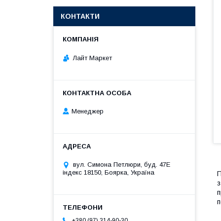
КОНТАКТИ
Лайт Маркет
Менеджер
вул. Симона Петлюри, буд. 47Е
індекс 18150, Боярка, Україна
П
з
п
п
+380 (97) 314-90-30