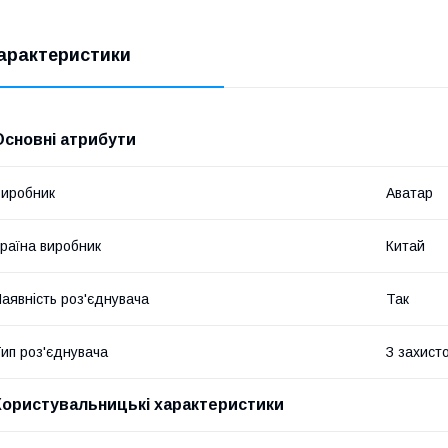
арактеристики
Основні атрибути
иробник
Аватар
раїна виробник
Китай
аявність роз'єднувача
Так
ип роз'єднувача
З захист
Користувальницькі характеристики