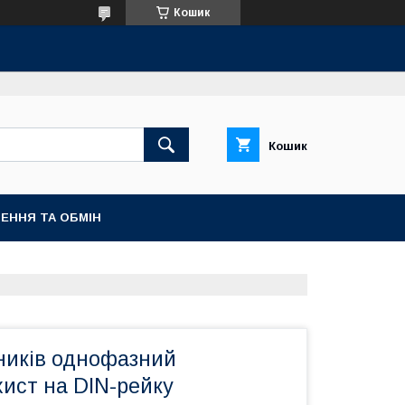
Кошик
Кошик
ЕННЯ ТА ОБМІН
ників однофазний
ист на DIN-рейку