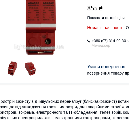
855 ₴
Показати оптові ціни
Немає в наявності
О
+380 (97) 314-90-30
Менеджер
повернення товару п
ристрій захисту від імпульсних перенапруг (блискавкозахист) вста
ахищає від ушкодження грозовим розрядом і аварійними стрибкам
ристроїв, зокрема, електронного та IT-обладнання: телевізорів, ком
обутових електроприладів з електронними контролерами, телефонів, 