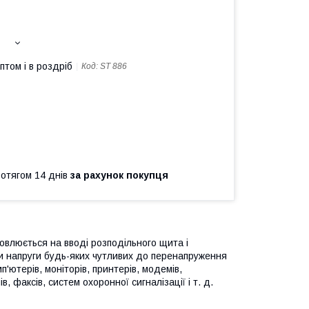
птом і в роздріб
Код:
ST 886
ротягом 14 днів
за рахунок покупця
новлюється на вводі розподільного щита і
и напруги будь-яких чутливих до перенапруження
п'ютерів, моніторів, принтерів, модемів,
факсів, систем охоронної сигналізації і т. д.