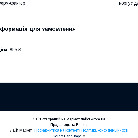
Форм-фактор
Корпус д
нформація для замовлення
іна:
855 ₴
Сайт створений на маркетплейсі
Prom.ua
Продавець на Bigl.ua
Лайт Маркет |
Поскаржитися на контент
|
Політика конфіденційності
Select Language
▼