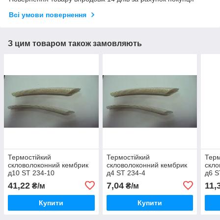
Всі умови повернення
З цим товаром також замовляють
Термостійкий
Термостійкий
Терм
скловолоконний кембрик
скловолоконний кембрик
скло
д10 ST 234-10
д4 ST 234-4
д6 S
41,22
7,04
11,
₴/м
₴/м
Купити
Купити