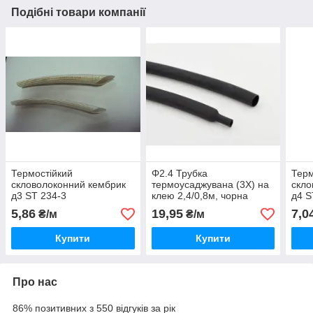
Подібні товари компанії
Термостійкий
Φ2.4 Трубка
Терм
скловолоконний кембрик
термоусаджувана (3Х) на
скло
д3 ST 234-3
клею 2,4/0,8м, чорна
д4 S
5,86
19,95
7,0
₴/м
₴/м
Купити
Купити
Про нас
86% позитивних з 550 відгуків за рік