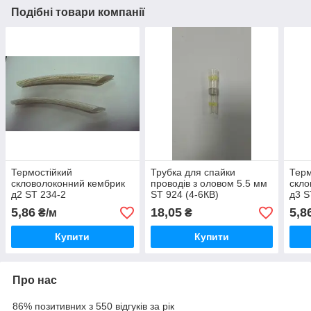
Подібні товари компанії
Термостійкий
Трубка для спайки
Терм
скловолоконний кембрик
проводів з оловом 5.5 мм
скло
д2 ST 234-2
ST 924 (4-6КВ)
д3 S
5,86
18,05
5,8
₴/м
₴
Купити
Купити
Про нас
86% позитивних з 550 відгуків за рік