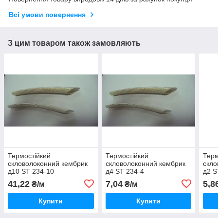
Всі умови повернення
З цим товаром також замовляють
Термостійкий
Термостійкий
Терм
скловолоконний кембрик
скловолоконний кембрик
скло
д10 ST 234-10
д4 ST 234-4
д2 S
41,22
7,04
5,8
₴/м
₴/м
Купити
Купити