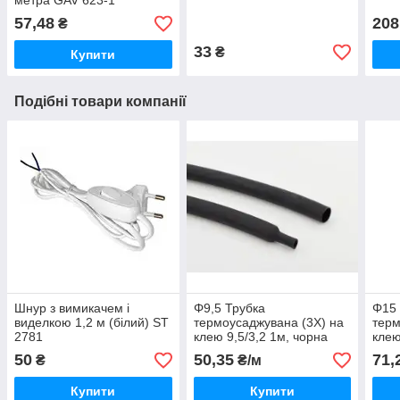
метра GAV 623-1
57,48
208
₴
33
₴
Купити
Подібні товари компанії
Шнур з вимикачем і
Φ9,5 Трубка
Φ15 
виделкою 1,2 м (білий) ST
термоусаджувана (3Х) на
терм
2781
клею 9,5/3,2 1м, чорна
клею
50
50,35
71,
₴
₴/м
Купити
Купити