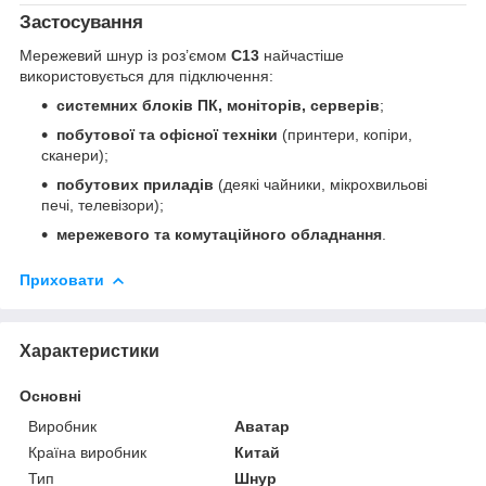
Застосування
Мережевий шнур із роз’ємом
C13
найчастіше
використовується для підключення:
системних блоків ПК, моніторів, серверів
;
побутової та офісної техніки
(принтери, копіри,
сканери);
побутових приладів
(деякі чайники, мікрохвильові
печі, телевізори);
мережевого та комутаційного обладнання
.
Приховати
Характеристики
Основні
Виробник
Аватар
Країна виробник
Китай
Тип
Шнур