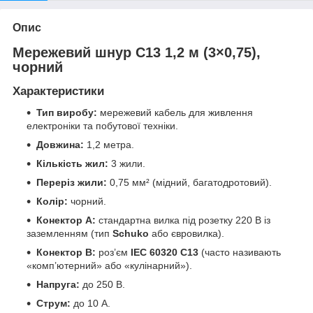
Опис
Мережевий шнур С13 1,2 м (3×0,75),
чорний
Характеристики
Тип виробу:
мережевий кабель для живлення
електроніки та побутової техніки.
Довжина:
1,2 метра.
Кількість жил:
3 жили.
Переріз жили:
0,75 мм² (мідний, багатодротовий).
Колір:
чорний.
Конектор А:
стандартна вилка під розетку 220 В із
заземленням (тип
Schuko
або євровилка).
Конектор B:
роз’єм
IEC 60320 C13
(часто називають
«комп’ютерний» або «кулінарний»).
Напруга:
до 250 В.
Струм:
до 10 А.