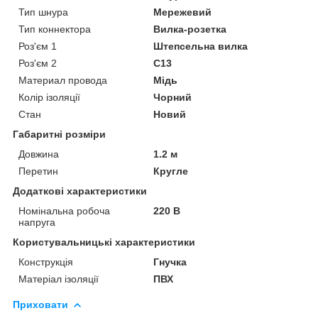
Тип шнура
Мережевий
Тип коннектора
Вилка-розетка
Роз'єм 1
Штепсельна вилка
Роз'єм 2
С13
Материал провода
Мідь
Колір ізоляції
Чорний
Стан
Новий
Габаритні розміри
Довжина
1.2 м
Перетин
Кругле
Додаткові характеристики
Номінальна робоча
220 В
напруга
Користувальницькі характеристики
Конструкція
Гнучка
Матеріал ізоляції
ПВХ
Приховати