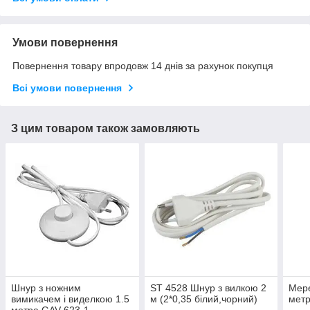
Умови повернення
Повернення товару впродовж 14 днів за рахунок покупця
Всі умови повернення
З цим товаром також замовляють
Шнур з ножним
ST 4528 Шнур з вилкою 2
Мере
вимикачем і виделкою 1.5
м (2*0,35 білий,чорний)
метр