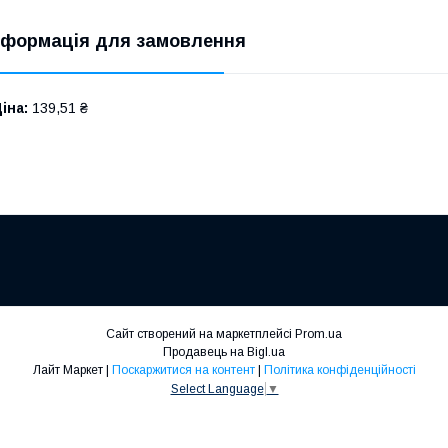
нформація для замовлення
іна:
139,51 ₴
Сайт створений на маркетплейсі
Prom.ua
Продавець на Bigl.ua
Лайт Маркет |
Поскаржитися на контент
|
Політика конфіденційності
Select Language
▼