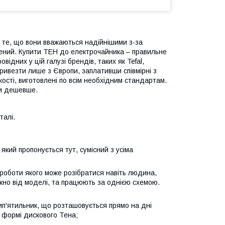
а те, що вони вважаються надійнішими з-за
ежений. Купити ТЕН до електрочайника – правильне
ідних у цій галузі брендів, таких як Tefal,
ивезти лише з Європи, заплативши співмірні з
кості, виготовлені по всім необхідним стандартам.
зи дешевше.
талі.
кий пропонується тут, сумісний з усіма
і роботи якого може розібратися навіть людина,
ежно від моделі, та працюють за однією схемою.
 кип'ятильник, що розташовується прямо на дні
у формі дискового Тена;