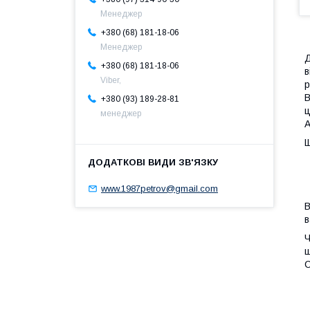
Менеджер
+380 (68) 181-18-06
Менеджер
Д
+380 (68) 181-18-06
в
Viber,
р
B
+380 (93) 189-28-81
ц
менеджер
А
Щ
www.1987petrov@gmail.com
В
в
Ч
щ
С