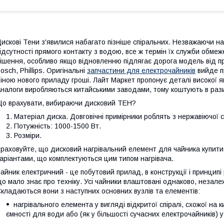
искові Тени з'явилися набагато пізніше спіральних. Незважаючи н
ідсутності прямого контакту з водою, все ж термін їх служби обм
ішення, особливо якщо відновленню підлягає дорога модель від пров
osch, Phillips. Оригінальні
запчастини для електрочайників
вийде пр
іною нового приладу гроші. Лайт Маркет пропонує деталі високої я
налоги виробляються китайськими заводами, тому коштують в ра
о врахувати, вибираючи дисковий ТЕН?
Матеріал диска. Довговічні примірники роблять з нержавіючої с
Потужність: 1000-1500 Вт.
Розміри.
раховуйте, що дисковий нагрівальний елемент для чайника купити я
аріантами, що комплектуються цим типом нагрівача.
айник електричний - це побутовий прилад, в конструкції і принцип
о мало знає про техніку. Усі чайники влаштовані однаково, незал
кладаються вони з наступних основних вузлів та елементів:
нагрівального елемента у вигляді відкритої спіралі, схожої на
ємності для води або (як у більшості сучасних електрочайників) 