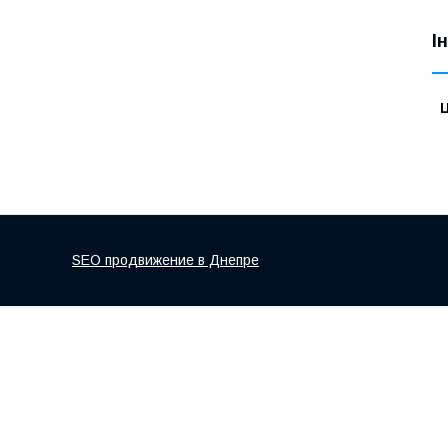
І
Ц
SEO продвижение в Днепре