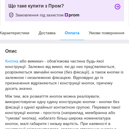
Що таке купити з Пром?
Замовлення під захистом
Характеристики
Доставка
Оплата
Умови повернення
Опис
Кнопка
або вимикач - обов'язкова частина будь-якої
конструкції. Залежно від вимог, які до них пред'являються,
розрізняються звичайні кнопки (без фіксації), а також кнопки із
залежною і незалежною фіксацією. Відповідно до їх
призначення відрізняються і конструкції кнопок, причому
досить значно.
Між тим, все розмаїття кнопок можна реалізувати,
використовуючи одну єдину конструкцію кнопки - кнопки без
фіксації з однієї крайньої контактною групою. Переваги такої
конструкції кнопки - простота (наприклад, мембранна або
"гумова" кнопка), набагато більш широка номенклатура
кнопок, малі габарити і низьку вартість. При наявності в
конструкції мікроконтролера, завдання створення кнопки з