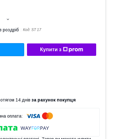
в роздріб
Код:
ST 17
Купити з
ротягом 14 днів
за рахунок покупця
 електронні платежі. Тепер ви можете купити