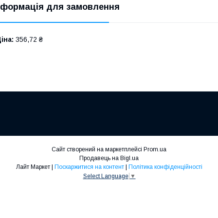
нформація для замовлення
іна:
356,72 ₴
Сайт створений на маркетплейсі
Prom.ua
Продавець на Bigl.ua
Лайт Маркет |
Поскаржитися на контент
|
Політика конфіденційності
Select Language
▼