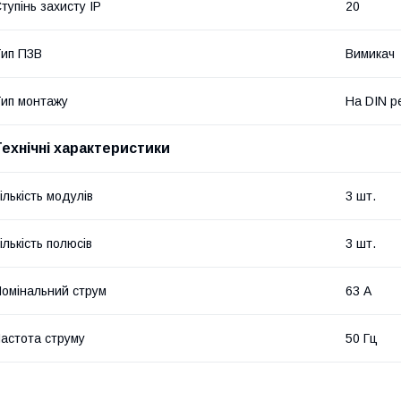
тупінь захисту IP
20
ип ПЗВ
Вимикач
ип монтажу
На DIN р
Технічні характеристики
ількість модулів
3 шт.
ількість полюсів
3 шт.
омінальний струм
63 А
астота струму
50 Гц