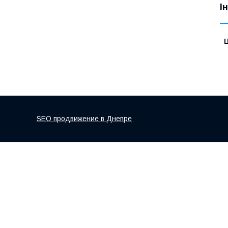
І
Ц
SEO продвижение в Днепре