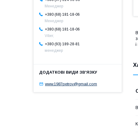
Менеджер
+380 (68) 181-18-06
Менеджер
+380 (68) 181-18-06
В
Viber,
з
і
+380 (93) 189-28-81
менеджер
Х
www.1987petrov@gmail.com
В
К