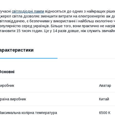
учасні
світлодіодні лампи
відносяться до одних з найкращих рішен
жерел світла дозволяє зменшити витрати на електроенергію аж д
вітловіддачею, є безпечними у використанні і найбільш екологічно
опулярністю серед українців. Більше того, вони практично не нагрі
тановити 15 тисяч годин. Це у 14 разів довше, ніж служить звича
арактеристики
Основні
иробник
Аватар
раїна виробник
Китай
аксимальна колірна температура
6500 К