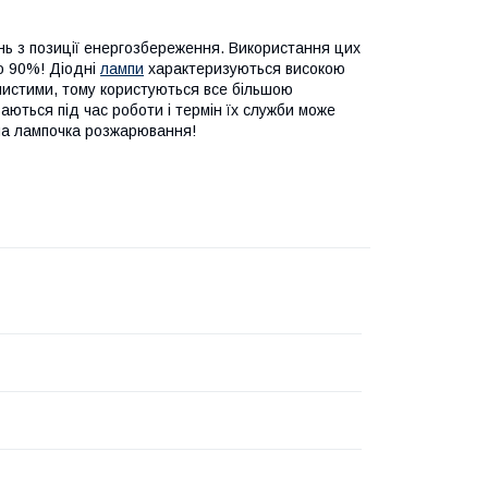
ь з позиції енергозбереження. Використання цих
о 90%! Діодні
лампи
характеризуються високою
 чистими, тому користуються все більшою
ваються під час роботи і термін їх служби може
йна лампочка розжарювання!