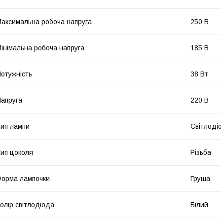
аксимальна робоча напруга
250 В
інімальна робоча напруга
185 В
отужність
38 Вт
апруга
220 В
ип лампи
Світлоді
ип цоколя
Різьба
орма лампочки
Груша
олір світлодіода
Білий