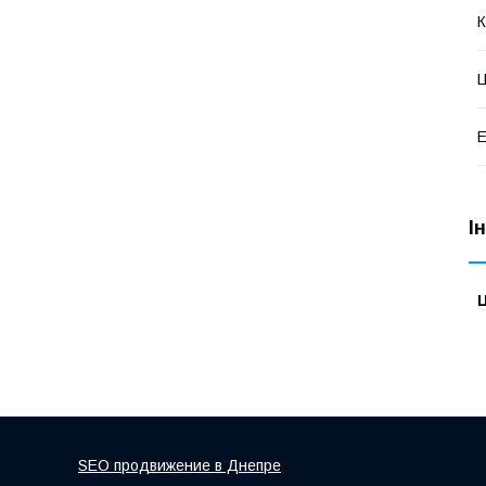
К
Ц
Е
І
Ц
SEO продвижение в Днепре