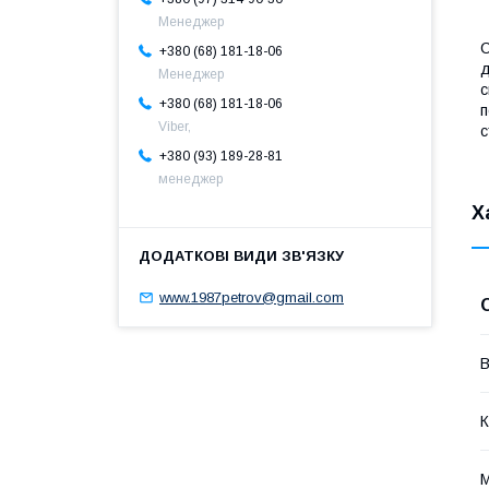
Менеджер
С
+380 (68) 181-18-06
д
Менеджер
с
+380 (68) 181-18-06
п
Viber,
с
+380 (93) 189-28-81
менеджер
Х
www.1987petrov@gmail.com
В
К
М