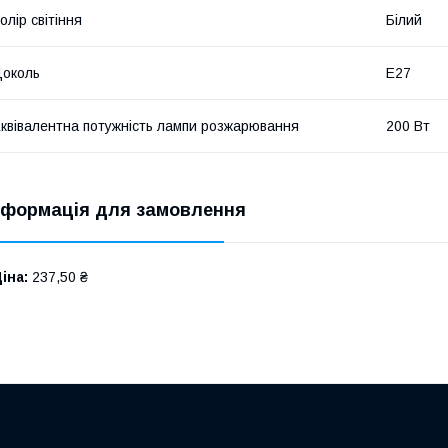
олір світіння
Білий
околь
E27
квівалентна потужність лампи розжарювання
200 Вт
нформація для замовлення
іна:
237,50 ₴