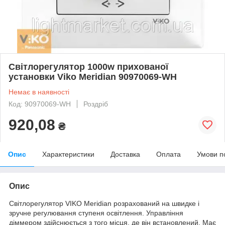
Світлорегулятор 1000w прихованої
установки Viko Meridian 90970069-WH
Немає в наявності
Код: 90970069-WH
Роздріб
920,08
₴
Опис
Характеристики
Доставка
Оплата
Умови п
Опис
Світлорегулятор VIKO Meridian розрахований на швидке і
зручне регулювання ступеня освітлення. Управління
діммером здійснюється з того місця, де він встановлений. Має