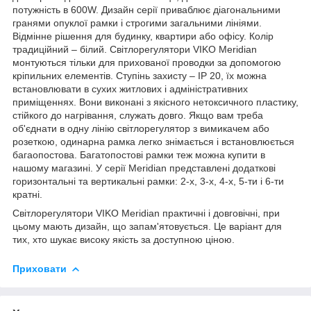
потужність в 600W. Дизайн серії приваблює діагональними
гранями опуклої рамки і строгими загальними лініями.
Відмінне рішення для будинку, квартири або офісу. Колір
традиційний – білий. Світлорегулятори VIKO Meridian
монтуються тільки для прихованої проводки за допомогою
кріпильних елементів. Ступінь захисту – IP 20, їх можна
встановлювати в сухих житлових і адміністративних
приміщеннях. Вони виконані з якісного нетоксичного пластику,
стійкого до нагрівання, служать довго. Якщо вам треба
об'єднати в одну лінію світлорегулятор з вимикачем або
розеткою, одинарна рамка легко знімається і встановлюється
багаопостова. Багатопостові рамки теж можна купити в
нашому магазині. У серії Meridian представлені додаткові
горизонтальні та вертикальні рамки: 2-х, 3-х, 4-х, 5-ти і 6-ти
кратні.
Світлорегулятори VIKO Meridian практичні і довговічні, при
цьому мають дизайн, що запам'ятовується. Це варіант для
тих, хто шукає високу якість за доступною ціною.
Приховати