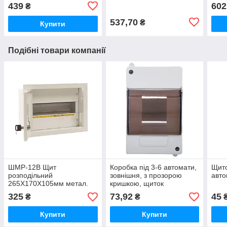
439
602
₴
537,70
₴
Купити
Подібні товари компанії
ШМР-12В Щит
Коробка під 3-6 автомати,
Щито
розподільний
зовнішня, з прозорою
авто
265Х170Х105мм метал.
кришкою, щиток
12 модулів внут.
розподільний, бокс
325
73,92
45
₴
₴
НОВА(ЛОЗА)
монтажний
Купити
Купити