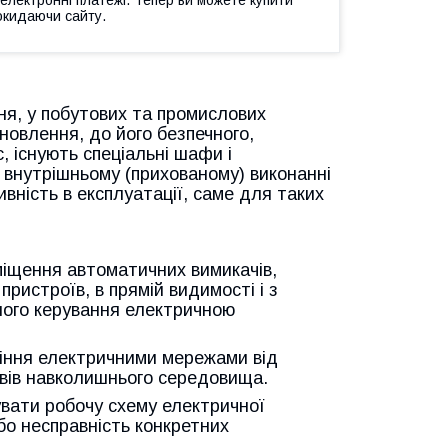
окидаючи сайту.
ня, у побутових та промислових
новлення, до його безпечного,
 існують спеціальні шафи і
і внутрішньому (прихованому) виконанні
вність в експлуатації, саме для таких
озміщення автоматичних вимикачів,
ристроїв, в прямій видимості і з
ного керування електричною
ління електричними мережами від
вів навколишнього середовища.
вати робочу схему електричної
бо несправність конкретних