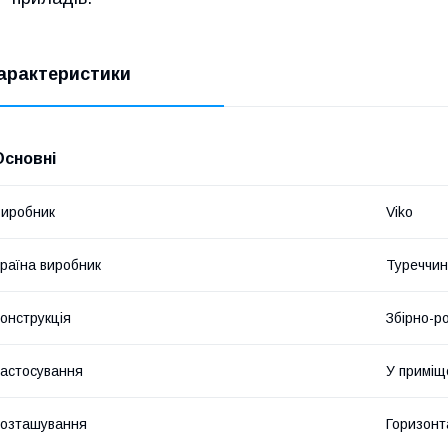
арактеристики
Основні
иробник
Viko
раїна виробник
Туреччи
онструкція
Збірно-р
астосування
У приміщ
озташування
Горизонт