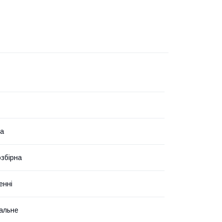
на
озбірна
енні
альне