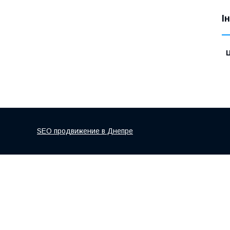
І
Ц
SEO продвижение в Днепре