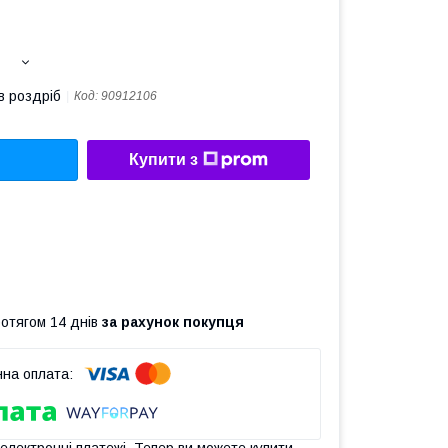
в роздріб
Код:
90912106
Купити з
ротягом 14 днів
за рахунок покупця
 електронні платежі. Тепер ви можете купити