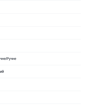
чне/Ручне
ний