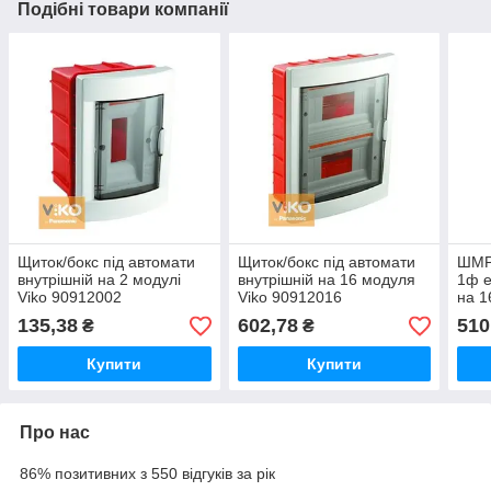
Подібні товари компанії
Щиток/бокс під автомати
Щиток/бокс під автомати
ШМР
внутрішній на 2 модулі
внутрішній на 16 модуля
1ф е
Viko 90912002
Viko 90912016
на 1
(ЛОЗ
135,38
602,78
510
₴
₴
385
Купити
Купити
Про нас
86% позитивних з 550 відгуків за рік