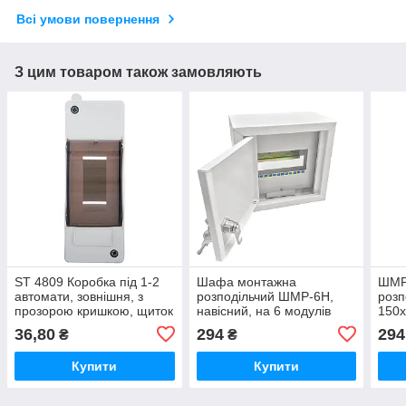
Всі умови повернення
З цим товаром також замовляють
ST 4809 Коробка під 1-2
Шафа монтажна
ШМР
автомати, зовнішня, з
розподільчий ШМР-6Н,
розп
прозорою кришкою, щиток
навісний, на 6 модулів
150х
розподільний, бокс
моду
36,80
294
294
₴
₴
монтажний
НОВ
Купити
Купити