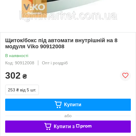
Щиток/бокс під автомати внутрішній на 8
модуля Viko 90912008
В наявності
Код: 90912008
Опт і роздріб
302
₴
253 ₴
від 5 шт.
Купити
або
Купити з